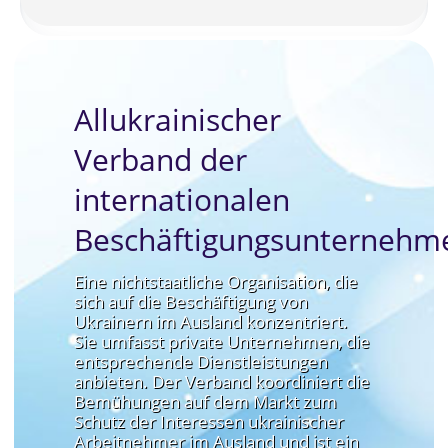
Allukrainischer
Verband der
internationalen
Beschäftigungsunternehm
Eine nichtstaatliche Organisation, die
sich auf die Beschäftigung von
Ukrainern im Ausland konzentriert.
Sie umfasst private Unternehmen, die
entsprechende Dienstleistungen
anbieten. Der Verband koordiniert die
Bemühungen auf dem Markt zum
Schutz der Interessen ukrainischer
Arbeitnehmer im Ausland und ist ein