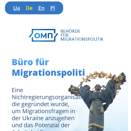
Ua
De
En
Pl
Büro für
Migrationspolitik
Eine
Nichtregierungsorganisation,
die gegründet wurde,
um Migrationsfragen in
der Ukraine anzugehen
und das Potenzial der