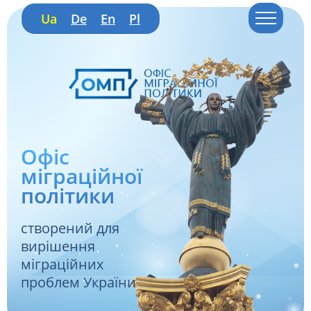
Ua
De
En
Pl
Офіс
міграційної
політики
створений для
вирішення
міграційних
проблем України