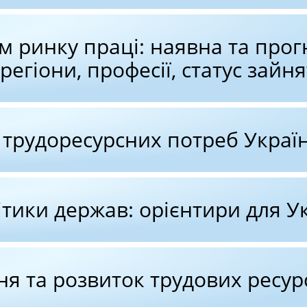
м ринку праці: наявна та прог
регіони, професії, статус зайня
 трудоресурсних потреб Украї
ітики держав: орієнтири для У
ння та розвиток трудових ресу