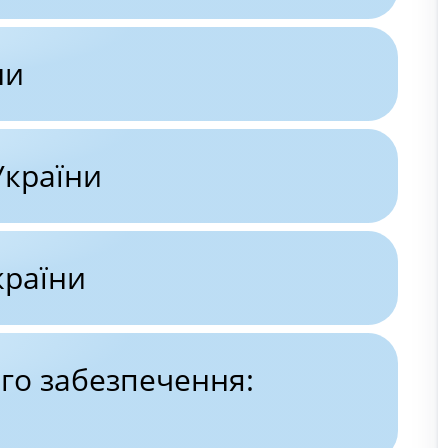
ни
України
країни
го забезпечення: