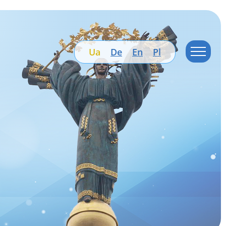
Ua
De
En
Pl