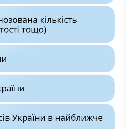
нозована кількість
тості тощо)
ни
країни
рсів України в найближче