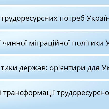
 трудоресурсних потреб Украї
ї чинної міграційної політики 
ітики держав: орієнтири для У
 трансформації трудоресурсно