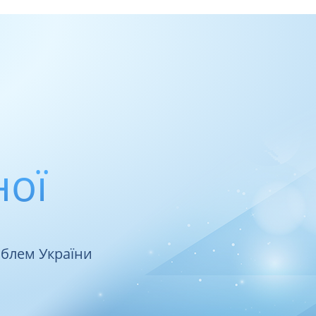
ної
облем України