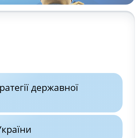
атегії державної
України