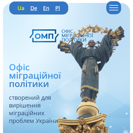
Ua
De
En
Pl
Офіс
міграційної
політики
створений для
вирішення
міграційних
проблем України