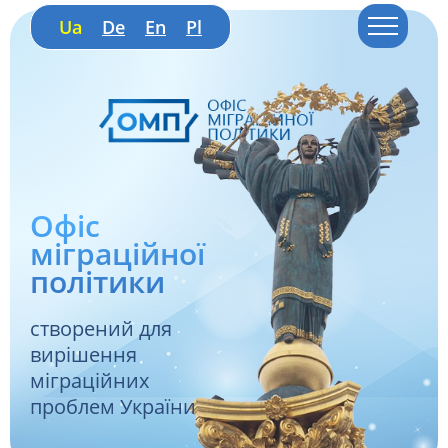
Ua
De
En
Pl
Офіс
міграційної
політики
створений для
вирішення
міграційних
проблем України