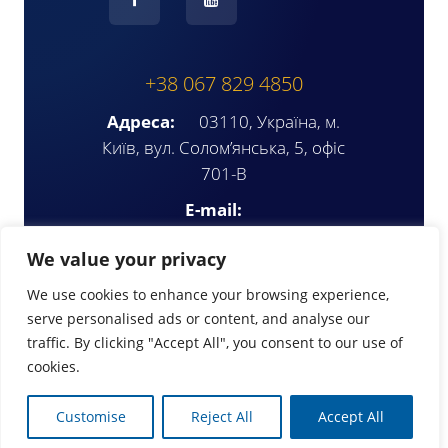
+38 067 829 4850
Адреса:
03110, Україна, м.
Київ, вул. Солом’янська, 5, офіс
701-В
E-mail:
ompua2025@gmail.com
We value your privacy
We use cookies to enhance your browsing experience,
serve personalised ads or content, and analyse our
traffic. By clicking "Accept All", you consent to our use of
cookies.
© Copyright 2026 | www.ompua.org
Customise
Reject All
Accept All
Design by:
TriA