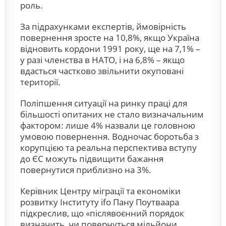
роль.
За підрахунками експертів, ймовірність
повернення зросте на 10,8%, якщо Україна
відновить кордони 1991 року, ще на 7,1% –
у разі членства в НАТО, і на 6,8% – якщо
вдасться частково звільнити окуповані
території.
Поліпшення ситуації на ринку праці для
більшості опитаних не стало визначальним
фактором: лише 4% назвали це головною
умовою повернення. Водночас боротьба з
корупцією та реальна перспектива вступу
до ЄС можуть підвищити бажання
повернутися приблизно на 3%.
Керівник Центру міграції та економіки
розвитку Інституту
ifo
Пану Поутваара
підкреслив, що «післявоєнний порядок
визначить, чи повернуться мільйони