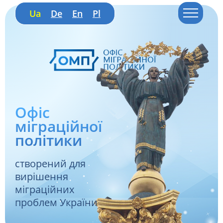
Ua
De
En
Pl
Офіс
міграційної
політики
створений для
вирішення
міграційних
проблем України