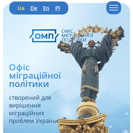
Ua
De
En
Pl
Офіс
міграційної
політики
створений для
вирішення
міграційних
проблем України