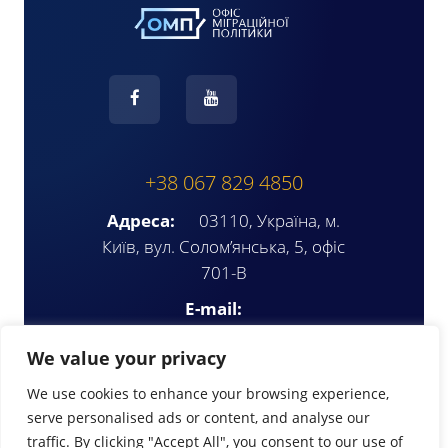
+38 067 829 4850
Адреса:
03110, Україна, м.
Київ, вул. Солом’янська, 5, офіс
701-В
E-mail:
ompua2025@gmail.com
We value your privacy
We use cookies to enhance your browsing experience,
serve personalised ads or content, and analyse our
traffic. By clicking "Accept All", you consent to our use of