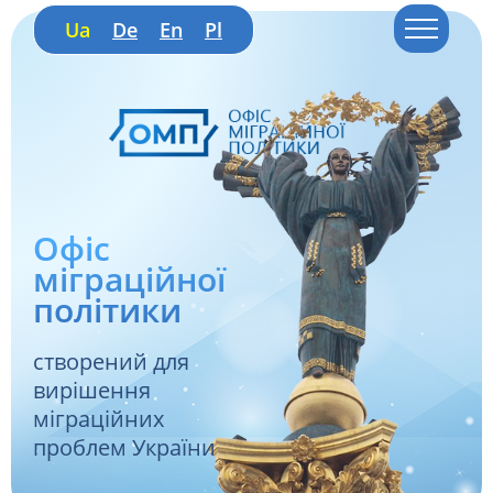
Ua
De
En
Pl
Офіс
міграційної
політики
створений для
вирішення
міграційних
проблем України