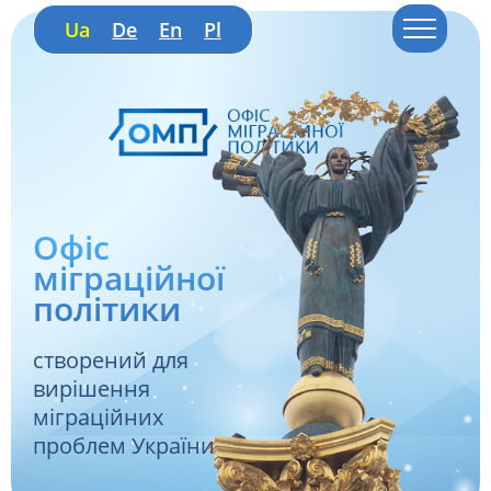
Ua
De
En
Pl
Офіс
міграційної
політики
створений для
вирішення
міграційних
проблем України