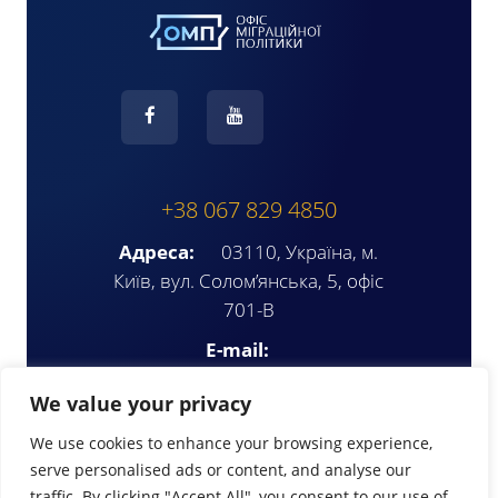
+38 067 829 4850
Адреса:
03110, Україна, м.
Київ, вул. Солом’янська, 5, офіс
701-В
E-mail:
ompua2025@gmail.com
We value your privacy
We use cookies to enhance your browsing experience,
serve personalised ads or content, and analyse our
traffic. By clicking "Accept All", you consent to our use of