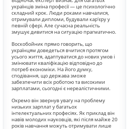
Водночас експерт визнає: для багатьох
українців зміна професії — це психологічно
складний крок. Люди роками навчалися,
отримували дипломи, будували кар’єру у
певній сфері. Але сучасна реальність
змушує дивитися на ситуацію прагматично.
Воскобойник прямо говорить, що
українцям доведеться вчитися протягом
усього життя, адаптуватися до нових умов і
змінювати кваліфікацію відповідно до
потреб економіки. На його думку,
сподівання, що держава зможе
забезпечити всіх роботою та високими
зарплатами, сьогодні є нереалістичними.
Окремо він звернув увагу на проблему
низьких зарплат у багатьох
інтелектуальних професіях. Як приклад він
навів молодих науковців, які після майже 20
років навчання можуть отримувати лише