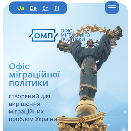
Ua
De
En
Pl
Офіс
міграційної
політики
створений для
вирішення
міграційних
проблем України