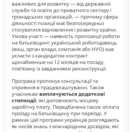
важливих для розвитку — від державної
служби та освіти до приватного сектору і
громадських організацій, — причому сфера
діяльності позиції має безпосередньо
стосуватися відновлення і розвитку країни.
Умова участі — наявність пропозиції роботи
на батьківщині: український роботодавець
(виш, орган влади, компанія або НУО) має
укласти з кандидатом контракт
щонайменше на 12 місяців на посаду,
пов’язану із завданнями реконструкції.
Програма пропонує консультації та
сприяння в працевлаштуванні. Також
учасникам
виплачуються додаткові
стипендії
, які доповнюють місцеву
заробітну плату. Передбачена також оплата
проїзду на батьківщину при переїзді. У
рамках цієї програми українців розглядають
як носіїв знань з міжнародним досвідом, які