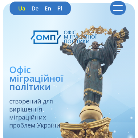
Ua
De
En
Pl
Офіс
міграційної
політики
створений для
вирішення
міграційних
проблем України