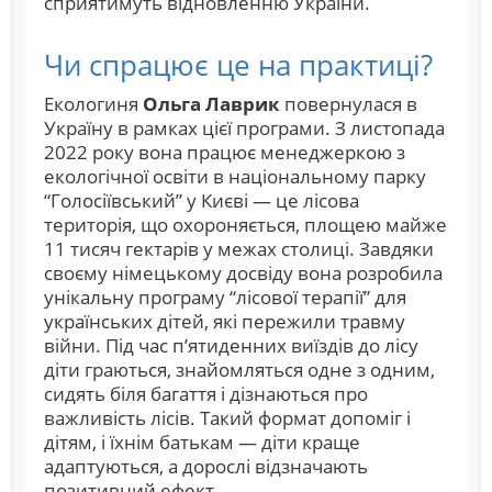
сприятимуть відновленню України.
Чи спрацює це на практиці?
Екологиня
Ольга Лаврик
повернулася в
Україну в рамках цієї програми. З листопада
2022 року вона працює менеджеркою з
екологічної освіти в національному парку
“Голосіївський” у Києві — це лісова
територія, що охороняється, площею майже
11 тисяч гектарів у межах столиці. Завдяки
своєму німецькому досвіду вона розробила
унікальну програму “лісової терапії” для
українських дітей, які пережили травму
війни. Під час п’ятиденних виїздів до лісу
діти граються, знайомляться одне з одним,
сидять біля багаття і дізнаються про
важливість лісів. Такий формат допоміг і
дітям, і їхнім батькам — діти краще
адаптуються, а дорослі відзначають
позитивний ефект.