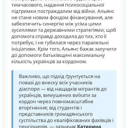
тимчасового, надання психосоціальної
підтримки постраждалим від війни. Альянс
не стане новим фондом фінансування, але
забезпечить синергію між усіма цими
зусиллями та державними стратегіями, щоб
допомога справді доходила до тих, хто її
потребує, і не губилася через паралельні
ініціативи. Крім того, Альянс бажає залучити
до допомоги батьківщині максимальну
кількість українців за кордоном.
Важливо, що підхід ґрунтується на
повазі до внеску всіх учасників
діаспори — від нащадків мігрантів до
українців, вимушених виїхати за
кордон через повномасштабне
вторгнення; від студентів і
представників громадянського
суспільства до кваліфікованих фахівців і
пенсіонерів, — зазначає
Катерина