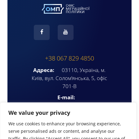
+38 067 829 4850
Адреса:
03110, Україна, м.
Київ, вул. Солом’янська, 5, офіс
701-В
E-mail:
ompua2025@gmail.com
We value your privacy
We use cookies to enhance your browsing experience,
serve personalised ads or content, and analyse our
traffic. By clicking "Accept All", you consent to our use of