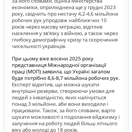
За його словами, оцінка Міністерства
економіки, оприлюднена ще у грудні 2023
року, свідчить про нестачу 4,2-4,6 мільйона
робочих рук упродовж найближчих 10
років через масову міграцію, відплив
населення у звʼязку з війною, а також через
глибоку демографічну кризу та скорочення
чисельності українців.
При цьому вже восени 2025 року
представниця Міжнародної організації
праці (МОП) заявила, що Україні загалом
буде потрібно 8,6-8,7 мільйона робочих рук.
Експерт відмітив, що можна шукати
внутрішні резерви, створюючи умови для
людей з інвалідністю, яких налічується
понад 3 мільйони, аби вони виходили і
працювали. Також, за його словами, варто
шукати можливості з подолання ейджизму і
залучення на роботу людей більш літнього
віку або молоді до 18 років.