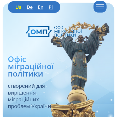
Ua
De
En
Pl
Офіс
міграційної
політики
створений для
вирішення
міграційних
проблем України