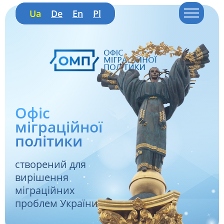
Ua
De
En
Pl
Офіс
міграційної
політики
створений для
вирішення
міграційних
проблем України