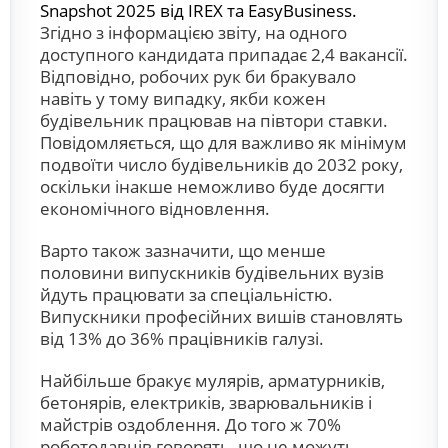
Snapshot 2025 від IREX та EasyBusiness.
Згідно з інформацією звіту, на одного
доступного кандидата припадає 2,4 вакансії.
Відповідно, робочих рук би бракувало
навіть у тому випадку, якби кожен
будівельник працював на півтори ставки.
Повідомляється, що для важливо як мінімум
подвоїти число будівельників до 2032 року,
оскільки інакше неможливо буде досягти
економічного відновлення.
Варто також зазначити, що менше
половини випускників будівельних вузів
йдуть працювати за спеціальністю.
Випускники професійних вишів становлять
від 13% до 36% працівників галузі.
Найбільше бракує мулярів, арматурників,
бетонярів, електриків, зварювальників і
майстрів оздоблення. До того ж 70%
роботодавців говорять, що не можуть