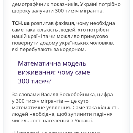
демографічних показників, Україні потрібно
щороку залучати 300 тисяч мігрантів.
ТСН.ua
розпитав фахівця, чому необхідна
саме така кількість людей, хто потрібен
нашій країні та чи можливо примусово
повернути додому українських чоловіків,
які перебувають за кордоном.
Математична модель
виживання: чому саме
300 тисяч?
За словами Василя Воскобойника, цифра
у 300 тисяч мігрантів — це суто
математичне уявлення. Саме така кількість
людей необхідна, щоб зупинити падіння
чисельності населення в Україні.
«Насправді, це завдання, як на мене,