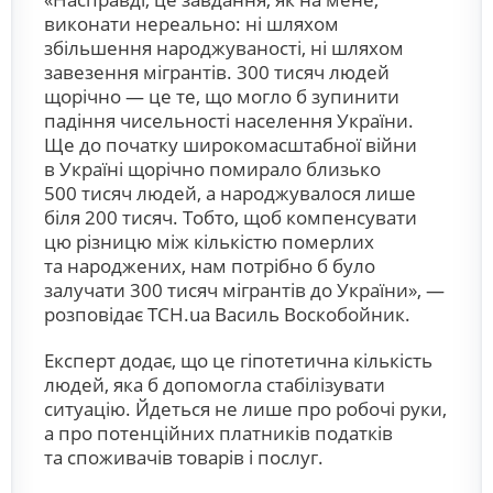
виконати нереально: ні шляхом
збільшення народжуваності, ні шляхом
завезення мігрантів. 300 тисяч людей
щорічно — це те, що могло б зупинити
падіння чисельності населення України.
Ще до початку широкомасштабної війни
в Україні щорічно помирало близько
500 тисяч людей, а народжувалося лише
біля 200 тисяч. Тобто, щоб компенсувати
цю різницю між кількістю померлих
та народжених, нам потрібно б було
залучати 300 тисяч мігрантів до України», —
розповідає ТСН.ua Василь Воскобойник.
Експерт додає, що це гіпотетична кількість
людей, яка б допомогла стабілізувати
ситуацію. Йдеться не лише про робочі руки,
а про потенційних платників податків
та споживачів товарів і послуг.