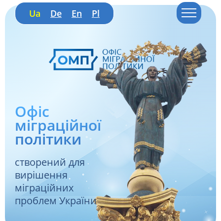
Ua
De
En
Pl
Офіс
міграційної
політики
створений для
вирішення
міграційних
проблем України