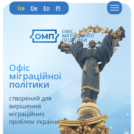
Ua
De
En
Pl
Офіс
міграційної
політики
створений для
вирішення
міграційних
проблем України