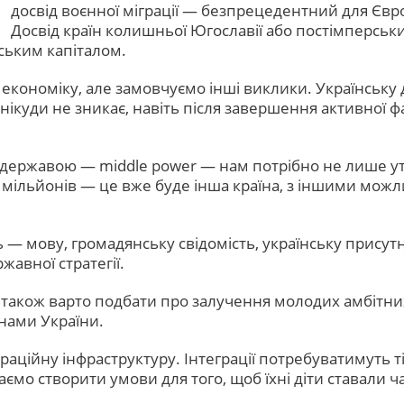
досвід воєнної міграції — безпрецедентний для Євро
Досвід країн колишньої Югославії або постімперськ
дським капіталом.
 економіку, але замовчуємо інші виклики. Українську д
і нікуди не зникає, навіть після завершення активної ф
ержавою — middle power — нам потрібно не лише утр
мільйонів — це вже буде інша країна, з іншими можли
— мову, громадянську свідомість, українську присутн
жавної стратегії.
 також варто подбати про залучення молодих амбітних 
нами України.
ційну інфраструктуру. Інтеграції потребуватимуть ті,
 маємо створити умови для того, щоб їхні діти ставали 