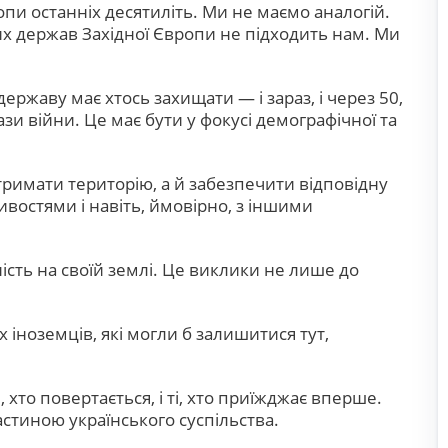
пи останніх десятиліть. Ми не маємо аналогій.
их держав Західної Європи не підходить нам. Ми
ержаву має хтось захищати — і зараз, і через 50,
ази війни. Це має бути у фокусі демографічної та
имати територію, а й забезпечити відповідну
востями і навіть, ймовірно, з іншими
ість на своїй землі. Це виклики не лише до
іноземців, які могли б залишитися тут,
 хто повертається, і ті, хто приїжджає вперше.
частиною українського суспільства.