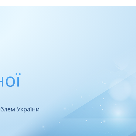
ної
облем України