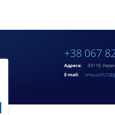
+38 067 8
Адреса:
03110, Україна
E-mail:
ompua2025@g