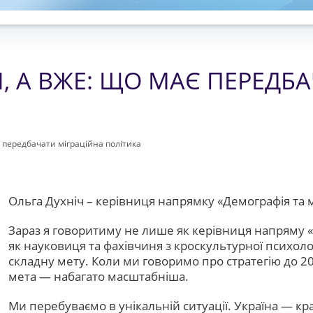
Я, А ВЖЕ: ЩО МАЄ ПЕРЕДБ
є передбачати міграційна політика
Ольга Духніч – керівниця напрямку «Демографія та м
Зараз я говоритиму не лише як керівниця напряму «Д
як науковиця та фахівчиня з кроскультурної психолог
складну мету. Коли ми говоримо про стратегію до 20
мета — набагато масштабніша.
Ми перебуваємо в унікальній ситуації. Україна — кра