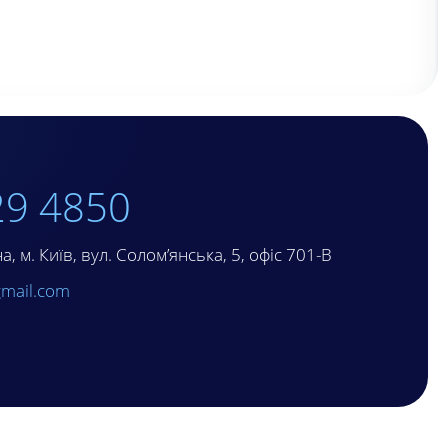
29 4850
, м. Київ, вул. Солом’янська, 5, офіс 701-В
mail.com