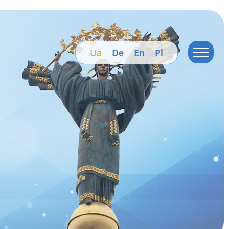
Ua
De
En
Pl