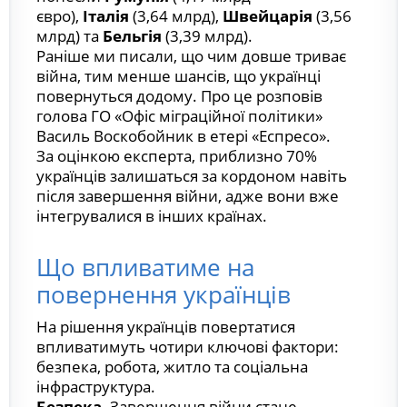
євро),
Італія
(3,64 млрд),
Швейцарія
(3,56
млрд) та
Бельгія
(3,39 млрд).
Раніше ми писали, що чим довше триває
війна, тим менше шансів, що українці
повернуться додому.
Про це розповів
голова ГО «Офіс міграційної політики»
Василь Воскобойник в етері «Еспресо».
За оцінкою експерта, приблизно 70%
українців залишаться за кордоном навіть
після завершення війни, адже вони вже
інтегрувалися в інших країнах.
Що впливатиме на
повернення українців
На рішення українців повертатися
впливатимуть чотири ключові фактори:
безпека, робота, житло та соціальна
інфраструктура.
Безпека.
Завершення війни стане