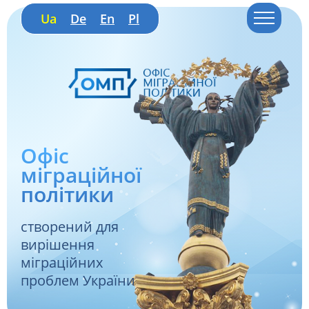
Ua
De
En
Pl
Офіс
міграційної
політики
створений для
вирішення
міграційних
проблем України