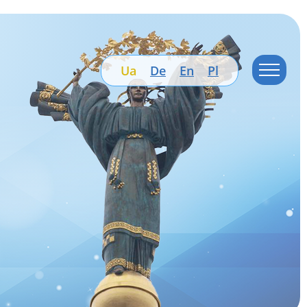
Ua
De
En
Pl