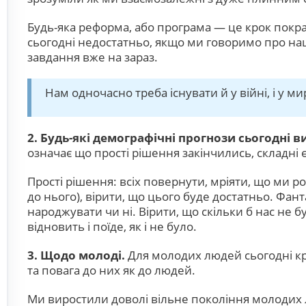
Будь-яка реформа, або програма — це крок покра
сьогодні недостатньо, якщо ми говоримо про наш
завдання вже на зараз.
Нам одночасно треба існувати й у війні, і у ми
2.
Будь-які демографічні прогноз
и
сьогодні в
означає що прості рішення закінчились, складні є
Прості рішення: всіх повернути, мріяти, що ми 
до нього), вірити, що цього буде достатньо. Фан
народжувати чи ні. Вірити, що скільки б нас не 
відновить і поїде, як і не було.
3.
Щодо молоді.
Для молодих людей сьогодні кри
та повага до них як до людей.
Ми виростили доволі вільне покоління молодих 