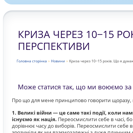
КРИЗА ЧЕРЕЗ 10−15 Р
ПЕРСПЕКТИВИ
Головна сторiнка
›
Новини
›
Криза через 10−15 років. Що я дум
Може статися так, що ми воюємо за 
Про що для мене принципово говорити щоразу, 
1.
Великі війни
—
це саме такі події, коли на
існуємо як нація.
Переосмислити себе в часі, б
дорівнює часу до виборів. Переосмислити себе в 
зрозуміли як ми взаємозалежні з дуже плинним 