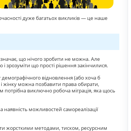
очасності дуже багатьох викликів — це наше
значає, що нічого зробити не можна. Але
тю і зрозуміти що прості рішення закінчилися.
у демографічного відновлення (або хоча б
, і жінку можна позбавити права обирати,
ам потрібна виключно робоча міграція, яка щось
 а наявність можливостей самореалізації
ити жорсткими методами, тиском, ресурсним