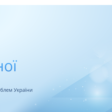
ної
облем України