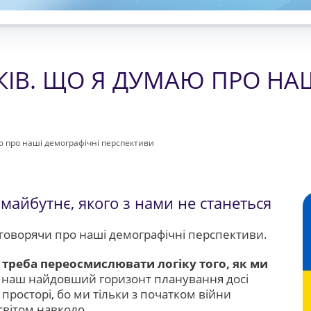
ОКІВ. ЩО Я ДУМАЮ ПРО НА
аю про наші демографічні перспективи
майбутнє, якого з нами не станеться
говорячи про наші демографічні перспективи.
м треба переосмислювати логіку того
,
як ми
о наш найдовший горизонт планування досі
просторі, бо ми тільки з початком війни
світом навколо.