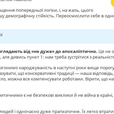
щення попередньої логіки, і, на жаль, цього
у демографічну стійкість. Переосмислити себе в одн
рі
иглядають від «не дуже» до апокаліптично.
Це не о
, але дивись пункт 1: нам треба зустрітися з реальніс
розгонимо народжуваність в наступні роки вище порог
тазувати, що консервативні традиції — наша відповідь
було, можна все компенсувати роботами. Вірити, що н
тичними є не безпекові виклики й не війна в країні,
людей і одночасно дуже прагматичне. Їх легко втрат