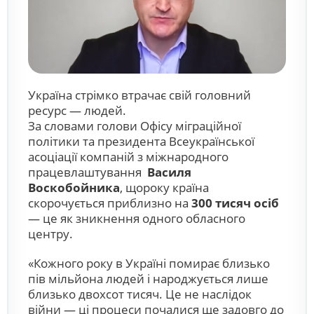
Україна стрімко втрачає свій головний
ресурс — людей.
За словами голови Офісу міграційної
політики та президента Всеукраїнської
асоціації компаній з міжнародного
працевлаштування
Василя
Воскобойника
, щороку країна
скорочується приблизно на
300 тисяч осіб
— це як зникнення одного обласного
центру.
«Кожного року в Україні помирає близько
пів мільйона людей і народжується лише
близько двохсот тисяч. Це не наслідок
війни — ці процеси почалися ще задовго до