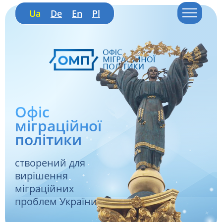
Ua
De
En
Pl
Офіс
міграційної
політики
створений для
вирішення
міграційних
проблем України