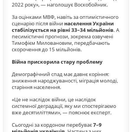
2022 року», — наголошує Воскобойник.
За оцінками МВФ, навіть за оптимістичного
сценарію після війни
населення України
стабілізується на рівні 33–34 мільйонів
. А
песимістичні прогнози, зокрема озвучені
Тимофієм Миловановим, передбачають
скорочення до 15 мільйонів.
Війна прискорила стару проблему
Демографічний спад має давнє коріння:
зниження народжуваності, міграція молоді,
старіння населення.
«Це не наслідок війни, це наслідок
системної деградації, яку ми спостерігаємо
вже десятиліттями», — пояснює експерт.
Сьогодні за кордоном перебуває
7–9
мільйонів українців
. Частина з них,