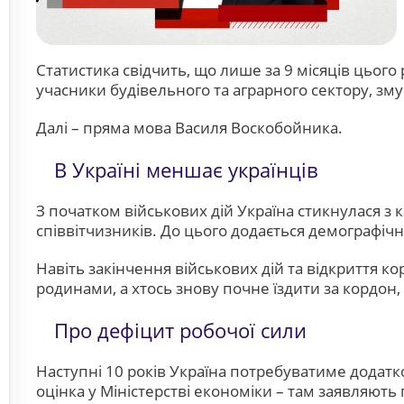
Статистика свідчить, що лише за 9 місяців цього 
учасники будівельного та аграрного сектору, зм
Далі – пряма мова Василя Воскобойника.
В Україні меншає українців
З початком військових дій Україна стикнулася 
співвітчизників. До цього додається демографічн
Навіть закінчення військових дій та відкриття ко
родинами, а хтось знову почне їздити за кордон,
Про дефіцит робочої сили
Наступні 10 років Україна потребуватиме додатко
оцінка у Міністерстві економіки – там заявляють п