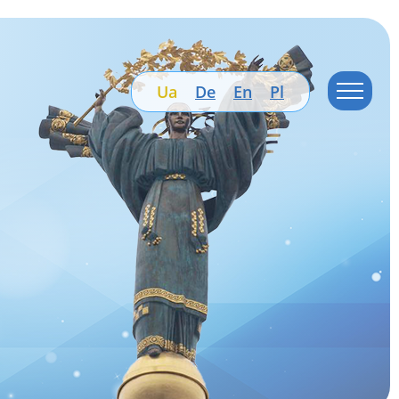
Ua
De
En
Pl