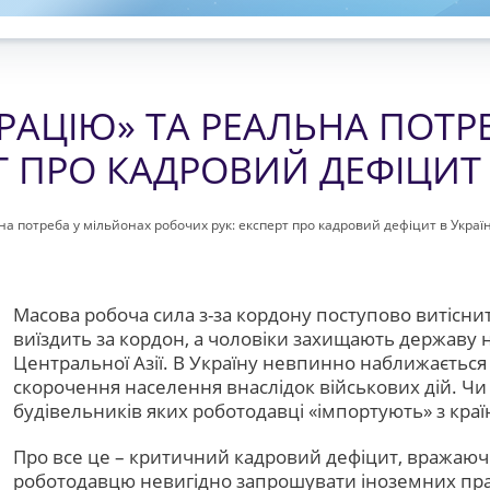
РАЦІЮ» ТА РЕАЛЬНА ПОТР
Т ПРО КАДРОВИЙ ДЕФІЦИТ 
на потреба у мільйонах робочих рук: експерт про кадровий дефіцит в Україн
Масова робоча сила з-за кордону поступово витісн
виїздить за кордон, а чоловіки захищають державу на
Центральної Азії. В Україну невпинно наближається
скорочення населення внаслідок військових дій. Чи 
будівельників яких роботодавці «імпортують» з кра
Про все це – критичний кадровий дефіцит, вражаючі 
роботодавцю невигідно запрошувати іноземних пра