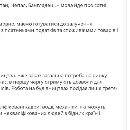
тан, Непал, Бангладеш, – мова йде про сотні
умовно, маємо готуватися до залучення
 з платниками податків та споживачами товарів і
.
вництва. Вже зараз загальна потреба на ринку
о нас, в першу чергу отримують дозволи для
білів. Робота на будівництвах посідає лише третє-
фіковані кадри: водії, механіки, які можуть
и некваліфікованих людей з бідних країн і