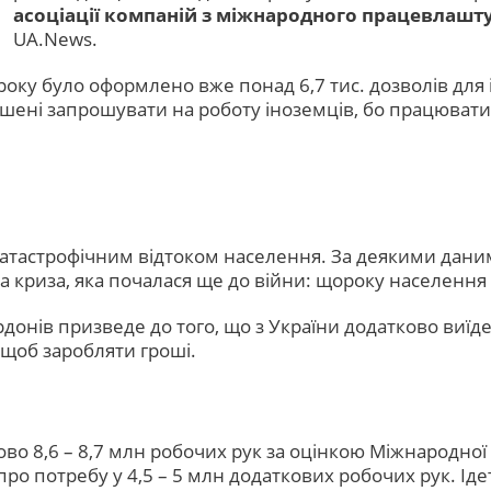
асоціації компаній з міжнародного працевлаш
UA.News.
року було оформлено вже понад 6,7 тис. дозволів для 
ушені запрошувати на роботу іноземців, бо працювати 
з катастрофічним відтоком населення. За деякими дан
а криза, яка почалася ще до війни: щороку населення 
рдонів призведе до того, що з України додатково виїде
 щоб заробляти гроші.
во 8,6 – 8,7 млн робочих рук за оцінкою Міжнародної 
ро потребу у 4,5 – 5 млн додаткових робочих рук. Ідет