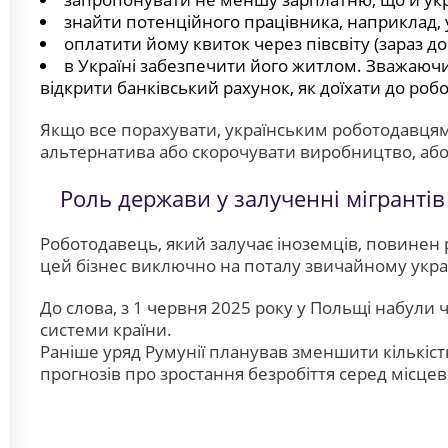
знайти потенційного працівника, наприклад, 
оплатити йому квиток через півсвіту (зараз д
в Україні забезпечити його житлом. Зважаючи
відкрити банківський рахунок, як доїхати до робо
Якщо все порахувати, українським роботодавцям 
альтернатива або скорочувати виробництво, або з
Роль держави у залученні мігрантів
Роботодавець, який залучає іноземців, повинен 
цей бізнес виключно на поталу звичайному укра
До слова, з 1 червня 2025 року у Польщі набу
ли
ч
системи країни.
Раніше уряд Румунії планував зменшити кількість
прогнозів про зростання безробіття серед місце