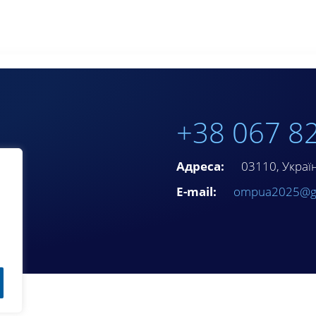
+38 067 8
Адреса:
03110, Україна
E-mail:
ompua2025@g