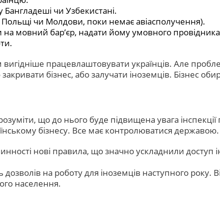
у Бангладеші чи Узбекистані.
о Польщі чи Молдови, поки немає авіасполучення).
 на мовний бар’єр, надати йому умовного провідника,
ти.
вигідніше працевлаштовувати українців. Але проблем
акривати бізнес, або залучати іноземців. Бізнес обир
розуміти, що до нього буде підвищена увага інспекції
їнському бізнесу. Все має контролюватися державою.
инності нові п
равила, що
значно
ускладнили
доступ і
 дозволів на роботу для іноземців наступного року. В
вого населення.