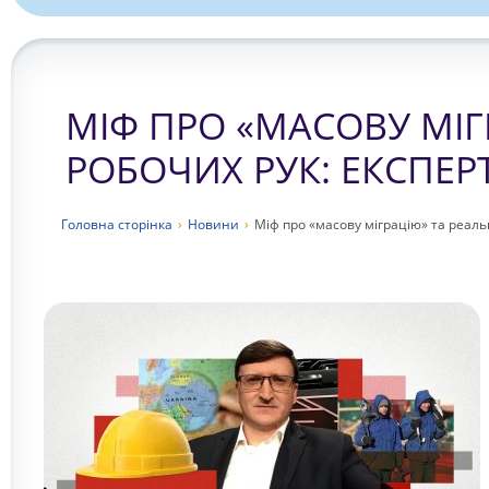
МІФ ПРО «МАСОВУ МІГ
РОБОЧИХ РУК: ЕКСПЕР
Головна сторiнка
›
Новини
›
Міф про «масову міграцію» та реаль