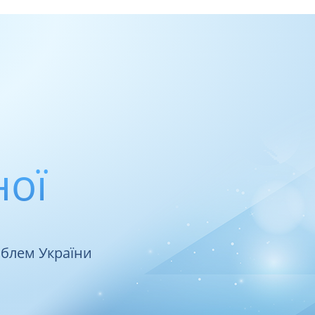
ної
облем України