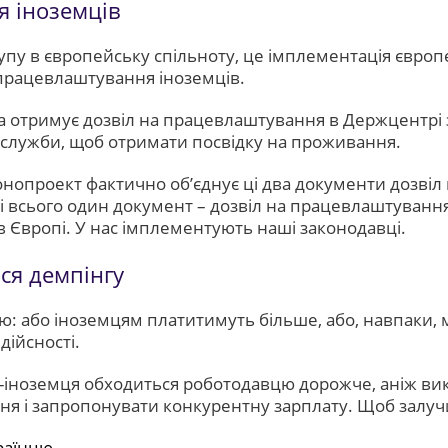
я іноземців
пу в європейську спільноту, це імплементація європ
працевлаштування іноземців.
отримує дозвіл на працевлаштування в Держцентрі зайн
ої служби, щоб отримати посвідку на проживання.
аконопроект фактично об’єднує ці два документи дозві
і всього один документ – дозвіл на працевлаштування
в Європі. У нас імплементують наші законодавці.
ися демпінгу
ю: або іноземцям платитимуть більше, або, навпаки,
дійсності.
-іноземця обходиться роботодавцю дорожче, аніж ви
ня і запропонувати конкурентну зарплату. Щоб залучи
раїнцю.