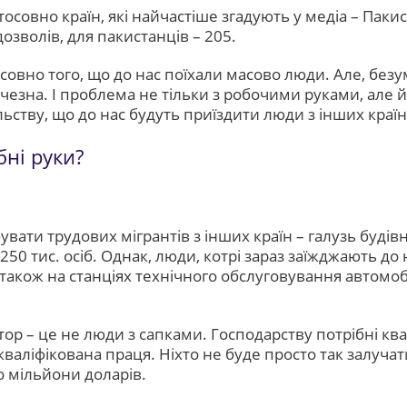
совно країн, які найчастіше згадують у медіа – Пакис
озволів, для пакистанців – 205.
осовно того, що до нас поїхали масово люди. Але, без
чезна. І проблема не тільки з робочими руками, але й
пільству, що до нас будуть приїздити люди з інших країн
бні руки?
увати трудових мігрантів з інших країн – галузь буді
250 тис. осіб. Однак, люди, котрі зараз заїжджають д
 а також на станціях технічного обслуговування автомо
р – це не люди з сапками. Господарству потрібні квалі
кваліфікована праця. Ніхто не буде просто так залучат
о мільйони доларів.