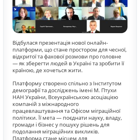
Відбулася презентація нової онлайн-
платформи, що стане простором для чесної,
відкритої та фахової розмови про головне
— як зберегти людей в Україні та зробити її
країною, де хочеться жити.
Платформу створено спільно з Інститутом
демографії та досліджень імені М. Птухи
НАН України, Всеукраїнською асоціацією
компаній з міжнародного
працевлаштування та Офісом міграційної
політики. Її мета — поєднати науку, владу,
громади і бізнес у пошуку рішень для
подолання міграційних викликів.
Платформа стане місцем для