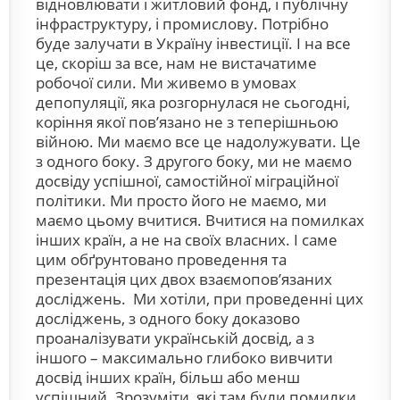
відновлювати і житловий фонд, і публічну
інфраструктуру, і промислову. Потрібно
буде залучати в Україну інвестиції. І на все
це, скоріш за все, нам не вистачатиме
робочої сили. Ми живемо в умовах
депопуляції, яка розгорнулася не сьогодні,
коріння якої пов’язано не з теперішньою
війною. Ми маємо все це надолужувати. Це
з одного боку. З другого боку, ми не маємо
досвіду успішної, самостійної міграційної
політики. Ми просто його не маємо, ми
маємо цьому вчитися. Вчитися на помилках
інших країн, а не на своїх власних. І саме
цим обґрунтовано проведення та
презентація цих двох взаємопов’язаних
досліджень. Ми хотіли, при проведенні цих
досліджень, з одного боку доказово
проаналізувати українській досвід, а з
іншого – максимально глибоко вивчити
досвід інших країн, більш або менш
успішний. Зрозуміти, які там були помилки,