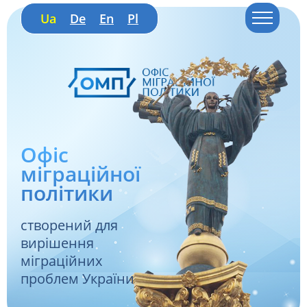
Ua
De
En
Pl
Офіс
міграційної
політики
створений для
вирішення
міграційних
проблем України