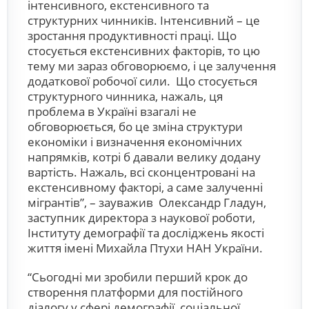
інтенсивного, екстенсивного та
структурних чинників. Інтенсивний – це
зростання продуктивності праці. Що
стосується екстенсивних факторів, то цю
тему ми зараз обговорюємо, і це залучення
додаткової робочої сили. Що стосується
структурного чинника, нажаль, ця
проблема в Україні взагалі не
обговорюється, бо це зміна структури
економіки і визначення економічних
напрямків, котрі б давали велику додану
вартість. Нажаль, всі сконцентровані на
екстенсивному факторі, а саме залученні
мігрантів”, – зауважив Олександр Гладун,
заступник директора з наукової роботи,
Інституту демографії та досліджень якості
життя імені Михайла Птухи НАН України.
“Сьогодні ми зробили перший крок до
створення платформи для постійного
діалогу у сфері демографії, соціальної