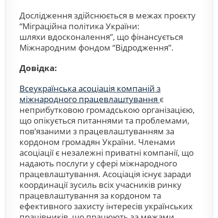
Дослідження здійснюється в межах проєкту
“Міграційна політика України:
шляхи вдосконалення”, що фінансується
Міжнародним фондом “Відродження”.
Довідка:
Всеукраїнська асоціація компаній з
міжнародного працевлаштування
є
неприбутковою громадською організацією,
що опікується питаннями та проблемами,
пов’язаними з працевлаштуванням за
кордоном громадян України. Членами
асоціації є незалежні приватні компанії, що
надають послуги у сфері міжнародного
працевлаштування. Асоціація існує заради
координації зусиль всіх учасників ринку
працевлаштування за кордоном та
ефективного захисту інтересів українських
працівників, що працюють за межами