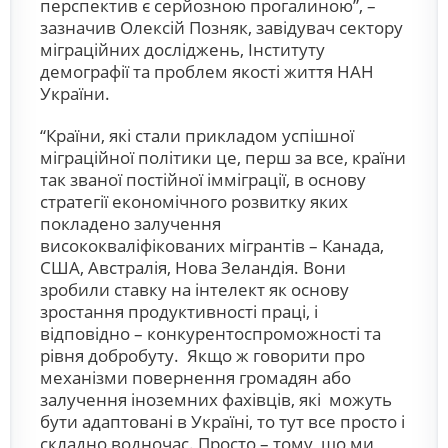
перспектив є серйозною прогалиною”, –
зазначив Олексій Позняк, завідувач сектору
міграційних досліджень, Інституту
демографії та проблем якості життя НАН
України.
“Країни, які стали прикладом успішної
міграційної політики це, перш за все, країни
так званої постійної імміграції, в основу
стратегії економічного розвитку яких
покладено залучення
висококваліфікованих мігрантів – Канада,
США, Австралія, Нова Зеландія. Вони
зробили ставку на інтелект як основу
зростання продуктивності праці, і
відповідно – конкурентоспроможності та
рівня добробуту. Якщо ж говорити про
механізми повернення громадян або
залучення іноземних фахівців, які можуть
бути адаптовані в Україні, то тут все просто і
складно водночас. Просто – тому, що ми