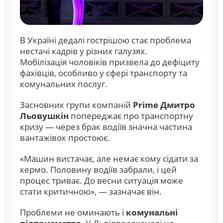
В Україні дедалі гострішою стає проблема
нестачі кадрів у різних галузях.
Мобілізація чоловіків призвела до дефіциту
фахівців, особливо у сфері транспорту та
комунальних послуг.
Засновник групи компаній
Prime Дмитро
Льовушкін
попереджає про транспортну
кризу — через брак водіїв значна частина
вантажівок простоює.
«Машин вистачає, але немає кому сідати за
кермо. Половину водіїв забрали, і цей
процес триває. До весни ситуація може
стати критичною», — зазначає він.
Проблеми не оминають і
комунальні