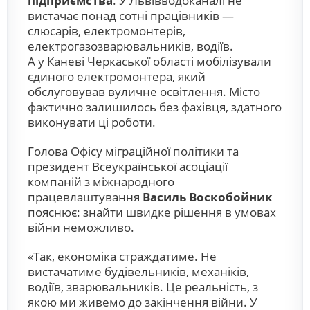
підприємства
. У Львівводоканалі не
вистачає понад сотні працівників —
слюсарів, електромонтерів,
електрогазозварювальників, водіїв.
А у Каневі Черкаської області мобілізували
єдиного електромонтера, який
обслуговував вуличне освітлення. Місто
фактично залишилось без фахівця, здатного
виконувати ці роботи.
Голова Офісу міграційної політики та
президент Всеукраїнської асоціації
компаній з міжнародного
працевлаштування
Василь Воскобойник
пояснює: знайти швидке рішення в умовах
війни неможливо.
«Так, економіка страждатиме. Не
вистачатиме будівельників, механіків,
водіїв, зварювальників. Це реальність, з
якою ми живемо до закінчення війни. У