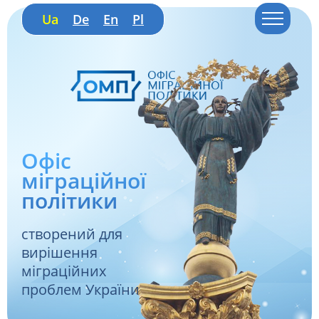
Ua
De
En
Pl
Офіс
міграційної
політики
створений для
вирішення
міграційних
проблем України