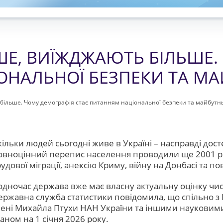
, ВИЇЖДЖАЮТЬ БІЛЬШЕ.
ОНАЛЬНОЇ БЕЗПЕКИ ТА МА
ільше. Чому демографія стає питанням національної безпеки та майбутнь
кільки людей сьогодні живе в Україні – насправді дос
овноцінний перепис населення проводили ще 2001 рок
рудової міграції, анексію Криму, війну на Донбасі та 
одночас держава вже має власну актуальну оцінку чис
ержавна служба статистики повідомила, що спільно з І
мені Михайла Птухи НАН України та іншими науковими
таном на 1 січня 2026 року.