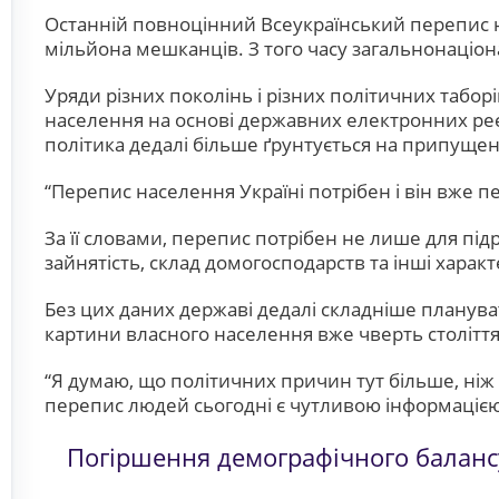
Останній повноцінний Всеукраїнський перепис на
мільйона мешканців. З того часу загальнонаціо
Уряди різних поколінь і різних політичних табор
населення на основі державних електронних реє
політика дедалі більше ґрунтується на припущен
“Перепис населення Україні потрібен і він вже п
За її словами, перепис потрібен не лише для під
зайнятість, склад домогосподарств та інші харак
Без цих даних державі дедалі складніше планува
картини власного населення вже чверть століття
“Я думаю, що політичних причин тут більше, ніж 
перепис людей сьогодні є чутливою інформацією,
Погіршення демографічного баланс