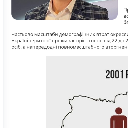
П
в
б
Частково масштаби демографічних втрат окреслив 
Україні території проживає орієнтовно від 22 до
осіб, а напередодні повномасштабного вторгнен