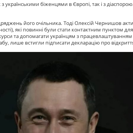
 з українськими біженцями в Європі, так і з діаспор
ідряджень його очільника. Тоді Олексій Чернишов акт
ості), які повинні були стати контактним пунктом дл
курси та допомагати українцям з працевлаштуванням 
хабу, лише встигли підписати декларацію про відкриття