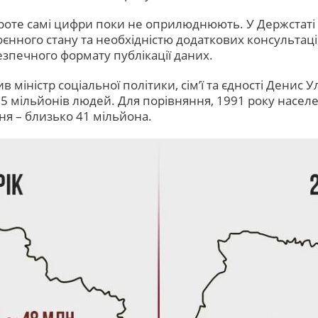
роте самі цифри поки не оприлюднюють. У Держстаті 
оєнного стану та необхідністю додаткових консульта
езпечного формату публікації даних.
міністр соціальної політики, сім’ї та єдності Денис У
 25 мільйонів людей. Для порівняння, 1991 року насе
ня – близько 41 мільйона.