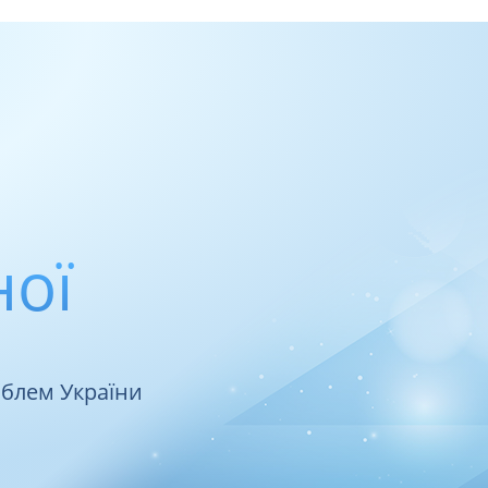
ної
облем України