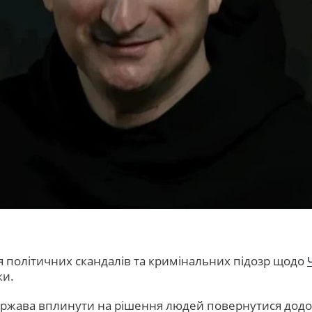
я політичних скандалів та кримінальних підозр щодо
ки.
держава вплинути на рішення людей повернутися додо