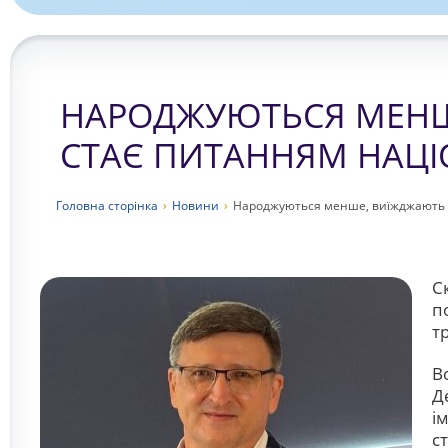
НАРОДЖУЮТЬСЯ МЕНШЕ
СТАЄ ПИТАННЯМ НАЦІ
Головна сторiнка
›
Новини
›
Народжуються менше, виїжджають б
С
п
т
В
Д
і
с