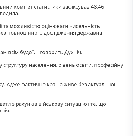
ний комітет статистики зафіксував 48,46
оводила.
ції та можливістю оцінювати чисельність
 без повноцінного дослідження державна
ам всім буде”
, – говорить Духніч.
у структуру населення, рівень освіти, професійну
ку. Адже фактично країна живе без актуальної
ти з рахунків військову ситуацію і те, що
хніч.