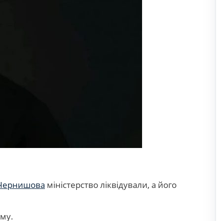
Чернишова
міністерство ліквідували, а його
му.