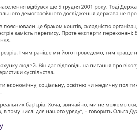
селення відбувся ще 5 грудня 2001 року. Тоді Держав
нального демографічного дослідження держава не пр
ів пояснювали це браком коштів, складністю організа
стрів замість перепису. Проте експерти переконані:
нях.
ерезрів. І чим раніше ми його проведемо, тим краще н
рахунку людей. Він дає відповідь на питання про віков
теристики суспільства.
ти економічну, соціальну, освітню чи медичну політи
.
реальних бар’єрів. Хоча, звичайно, ми не можемо скида
 в тому числі для нашого уряду”
, – говорить Ольга Ду
у