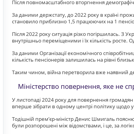
Після повномасштабного вторгнення демографічни
За даними держстату, до 2022 року в країні про
становило приблизно 1,5 працюючих на 1 пенсі
Після 2022 року ситуація різко погіршилась. З Ук
внутрішньо переміщеними і їх кількість росте. О
За даними Організації економічного співробітни
кількість пенсіонерів залишилась на рівні близ
Таким чином, війна перетворила вже наявний д
Міністерство повернення, яке не с
У листопаді 2024 року для повернення громадян з
вперше зібрати в одному центрі політику щодо укр
Тодішній прем’єр-міністр Денис Шмигаль пояснюв
були розпорошені між відомствами, і це, за лог