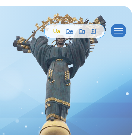
Ua
De
En
Pl