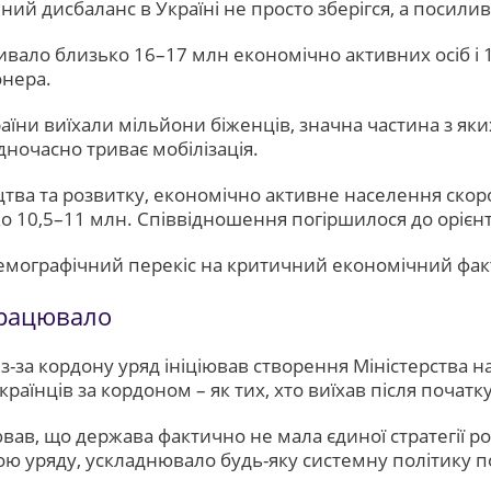
й дисбаланс в Україні не просто зберігся, а посилив
живало близько 16–17 млн економічно активних осіб і 
онера.
раїни виїхали мільйони біженців, значна частина з яки
дночасно триває мобілізація.
цтва та розвитку, економічно активне населення скоро
ько 10,5–11 млн. Співвідношення погіршилося до орієн
емографічний перекіс на критичний економічний фак
працювало
-за кордону уряд ініціював створення Міністерства на
аїнців за кордоном – як тих, хто виїхав після початку
ав, що держава фактично не мала єдиної стратегії роб
ікою уряду, ускладнювало будь-яку системну політику 