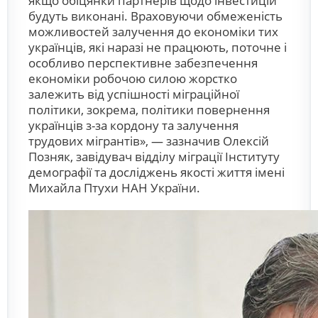
якщо обіцянки партнерів щодо інвестицій
будуть виконані. Враховуючи обмеженість
можливостей залучення до економіки тих
українців, які наразі не працюють, поточне і
особливо перспективне забезпечення
економіки робочою силою жорстко
залежить від успішності міграційної
політики, зокрема, політики повернення
українців з-за кордону та залучення
трудових мігрантів», — зазначив Олексій
Позняк, завідувач відділу міграції Інституту
демографії та досліджень якості життя імені
Михайла Птухи НАН України.