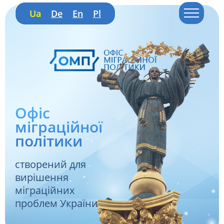
Ua
De
En
Pl
Офіс
міграційної
політики
створений для
вирішення
міграційних
проблем України