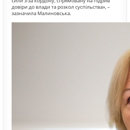
сили з-за кордону, спрямовану на підрив
довіри до влади та розкол суспільства», –
зазначила Малиновська.