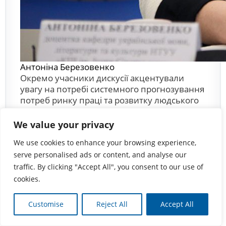
Антоніна Березовенко
Окремо учасники дискусії акцентували
увагу на потребі системного прогнозування
потреб ринку праці та розвитку людського
капіталу.
We value your privacy
«Першочергово Україні потрібно запустити
систему прогнозування потреб ринку праці,
We use cookies to enhance your browsing experience,
модернізувати державне замовлення,
serve personalised ads or content, and analyse our
розгорнути масштабну перекваліфікацію
traffic. By clicking "Accept All", you consent to our use of
дорослих, підтримати внутрішню трудову
cookies.
мобільність, забезпечити гідні умови праці,
інтегрувати ВПО і ветеранів, підтримувати
Customise
Reject All
Accept All
зв’язок з українцями за кордоном та
поступово формувати керовану політику