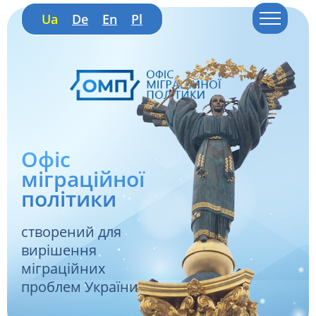
Ua
De
En
Pl
Офіс
міграційної
політики
створений для
вирішення
міграційних
проблем України