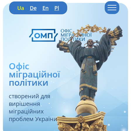
Ua
De
En
Pl
Офіс
міграційної
політики
створений для
вирішення
міграційних
проблем України