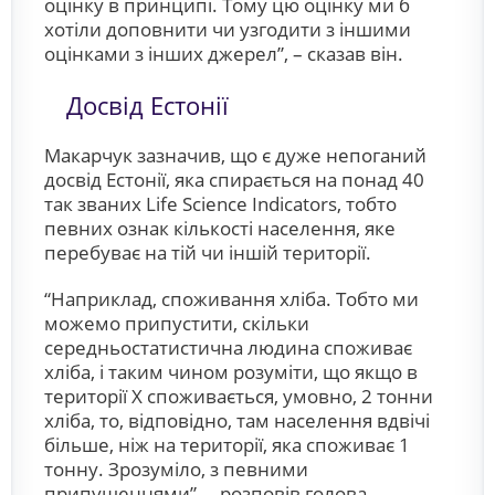
оцінку в принципі. Тому цю оцінку ми б
хотіли доповнити чи узгодити з іншими
оцінками з інших джерел”, – сказав він.
Досвід Естонії
Макарчук зазначив, що є дуже непоганий
досвід Естонії, яка спирається на понад 40
так званих Life Science Indicators, тобто
певних ознак кількості населення, яке
перебуває на тій чи іншій території.
“Наприклад, споживання хліба. Тобто ми
можемо припустити, скільки
середньостатистична людина споживає
хліба, і таким чином розуміти, що якщо в
території Х споживається, умовно, 2 тонни
хліба, то, відповідно, там населення вдвічі
більше, ніж на території, яка споживає 1
тонну. Зрозуміло, з певними
припущеннями”, – розповів голова