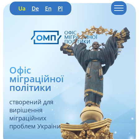
Ua
De
En
Pl
Офіс
міграційної
політики
створений для
вирішення
міграційних
проблем України