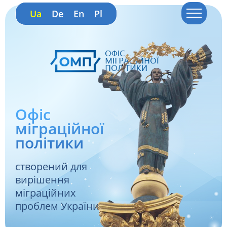
Ua
De
En
Pl
Офіс
міграційної
політики
створений для
вирішення
міграційних
проблем України