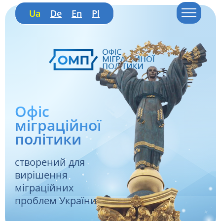
Ua
De
En
Pl
Офіс
міграційної
політики
створений для
вирішення
міграційних
проблем України