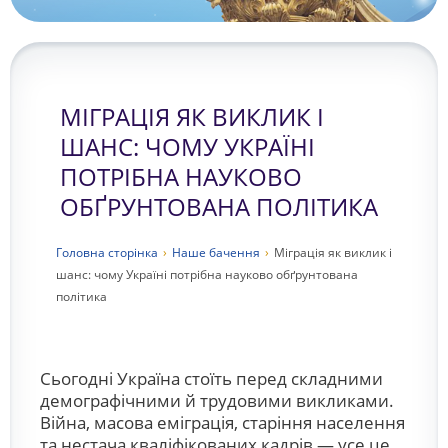
МІГРАЦІЯ ЯК ВИКЛИК І
ШАНС: ЧОМУ УКРАЇНІ
ПОТРІБНА НАУКОВО
ОБҐРУНТОВАНА ПОЛІТИКА
Головна сторiнка
›
Наше бачення
›
Міграція як виклик і
шанс: чому Україні потрібна науково обґрунтована
політика
Сьогодні Україна стоїть перед складними
демографічними й трудовими викликами.
Війна, масова еміграція, старіння населення
та нестача кваліфікованих кадрів — усе це