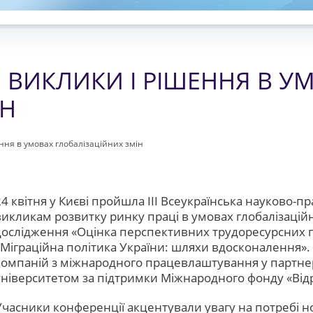
: ВИКЛИКИ І РІШЕННЯ В У
ІН
ення в умовах глобалізаційних змін
24 квітня у Києві пройшла ІІІ Всеукраїнська науково-
викликам розвитку ринку праці в умовах глобалізаційн
дослідження «Оцінка перспективних трудоресурсних п
«Міграційна політика України: шляхи вдосконалення». 
компаній з міжнародного працевлаштування у партне
університетом за підтримки Міжнародного фонду «Ві
Учасники конференції акцентували увагу на потребі но