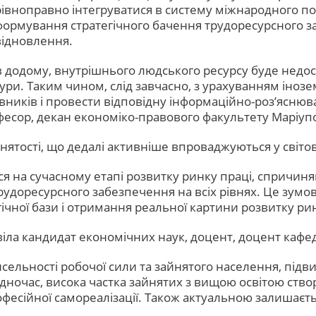
рівноправно інтегруватися в систему міжнародного по
формування стратегічного бачення трудоресурсного з
відновлення.
ів додому, внутрішнього людського ресурсу буде недо
ри. Таким чином, слід завчасно, з урахуванням інозе
ників і провести відповідну інформаційно-роз’яснювал
офесор, декан економіко-правового факультету Маріуп
тості, що дедалі активніше впроваджуються у світов
я на сучасному етапі розвитку ринку праці, спричин
доресурсного забезпечення на всіх рівнях. Це зумовл
ічної бази і отримання реальної картини розвитку ринк
повіла кандидат економічних наук, доцент, доцент каф
ельності робочої сили та зайнятого населення, під
дночас, висока частка зайнятих з вищою освітою ств
офесійної самореалізації. Також актуальною залишаєт