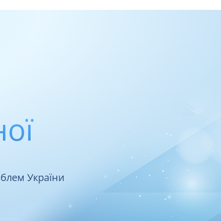
ної
облем України