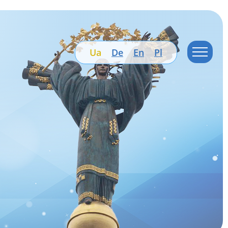
Ua
De
En
Pl