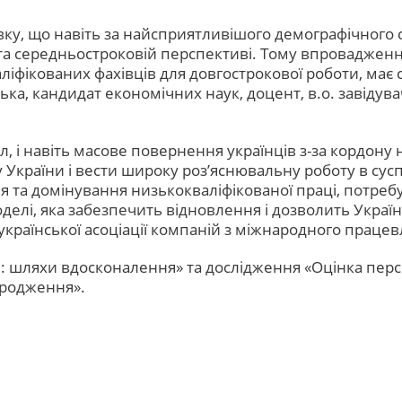
ку, що навіть за найсприятливішого демографічного 
 та середньостроковій перспективі. Тому впроваджен
аліфікованих фахівців для довгострокової роботи, ма
ська, кандидат економічних наук, доцент, в.о. завіду
, і навіть масове повернення українців з-за кордону
у України і вести широку роз’яснювальну роботу в сус
ня та домінування низькокваліфікованої праці, потр
делі, яка забезпечить відновлення і дозволить Україн
країнської асоціації компаній з міжнародного праце
и: шляхи вдосконалення» та дослідження «Оцінка пер
дродження».