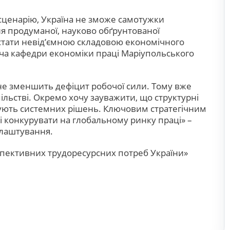
сценарію, Україна не зможе самотужки
ня продуманої, науково обґрунтованої
є стати невід’ємною складовою економічного
вача кафедри економіки праці Маріупольського
 не зменшить дефіцит робочої сили. Тому вже
пільстві. Окремо хочу зауважити, що структурні
ебують системних рішень. Ключовим стратегічним
і конкурувати на глобальному ринку праці» –
влаштування.
спективних трудоресурсних потреб України»