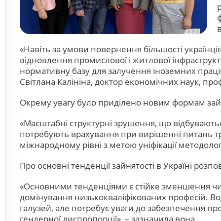
«Навіть за умови повернення більшості українц
відновлення промислової і житлової інфраструкту
нормативну базу для залучення іноземних праців
Світлана Калініна, доктор економічних наук, пр
Окрему увагу було приділено новим формам зайня
«Масштабні структурні зрушення, що відбуваютьс
потребують врахування при вирішенні питань тру
міжнародному рівні з метою уніфікації методолог
Про основні тенденції зайнятості в Україні роз
«Основними тенденціями є стійке зменшення чис
домінування низькокваліфікованих професій. Во
галузей, але потребує уваги до забезпечення пр
гендерної диспропорції», – зазначила вона.