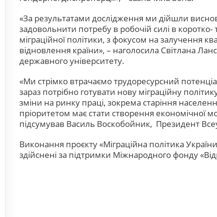
«За результатами дослідження ми дійшли виснов
задовольнити потребу в робочій силі в коротко-
міграційної політики, з фокусом на залучення кв
відновлення країни», – наголосила Світлана Лан
державного університету.
«Ми стрімко втрачаємо трудоресурсний потенціал
зараз потрібно готувати нову міграційну політик
зміни на ринку праці, зокрема старіння населен
пріоритетом має стати створення економічної мо
підсумував Василь Воскобойник, Президент Всеу
Виконання проєкту «Міграційна політика Україн
здійснені за підтримки Міжнародного фонду «Ві