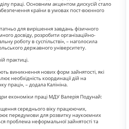
ділу праці. Основним акцентом дискусій стало
абезпечення країни в умовах пост-воєнного
статньо для вирішення завдань фізичного
много досвіду, розробити організаційно-
ьну роботу в суспільстві», – наголосила
ольського державного університету.
ій практиці.
яють виникнення нових форм зайнятості, які
ює необхідність координації дій на
у праці», – додала Калініна.
едри економіки праці МДУ Валерія Подунай:
вищення середнього віку працюючих,
орює передумови для розвитку наукоємних
ься проблема неформальної зайнятості та