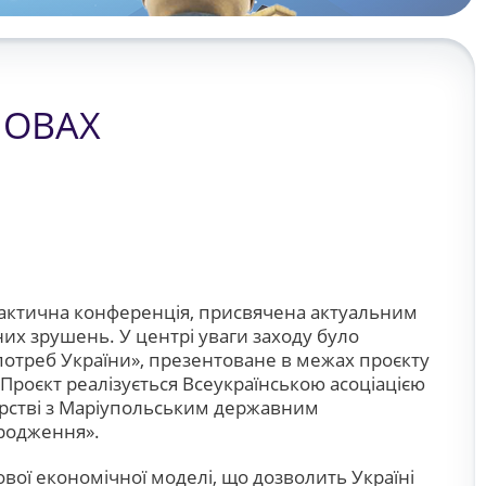
МОВАХ
практична конференція, присвячена актуальним
их зрушень. У центрі уваги заходу було
отреб України», презентоване в межах проєкту
Проєкт реалізується Всеукраїнською асоціацією
рстві з Маріупольським державним
дродження».
вої економічної моделі, що дозволить Україні