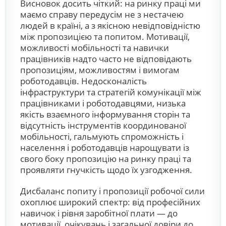
Висновок досить чіткий: на ринку праці ми
маємо справу передусім не з нестачею
людей в країні, а з якісною невідповідністю
між пропозицією та попитом. Мотивації,
можливості мобільності та навички
працівників надто часто не відповідають
пропозиціям, можливостям і вимогам
роботодавців. Недосконалість
інфраструктури та стратегій комунікації між
працівниками і роботодавцями, низька
якість взаємного інформування сторін та
відсутність інструментів координованої
мобільності, гальмують спроможність і
населення і роботодавців нарощувати із
свого боку пропозицію на ринку праці та
проявляти гнучкість щодо їх узгодження.
Дисбаланс попиту і пропозиції робочої сили
охоплює широкий спектр: від професійних
навичок і рівня заробітної плати — до
мотивації, очікувань і загальної довіри до