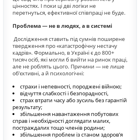
цінностях. І поки ці дві логіки не
перетнуться, ефективної співпраці не буде.
Проблема — не в людях, а в системі
Дослідження ставить під сумнів поширене
твердження про «катастрофічну нестачу
кадрів». Формально, в Україні є до 800+
тисяч осіб, які могли б вийти на ринок праці,
але не роблять цього. Причини — не лише
об’єктивні, а й психологічні:
страхи і непевності, породжені війною;
відчуття слабкості і безпорадності,
страх втрати часу або зусиль без гарантій
результату;
збільшення навантаження побутових
справ і необхідності доглядати малих,
постраждалих тощо членів родини;
збільшення проблем із станом здоров’я