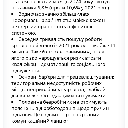
станом на лютий місяць 2024 року сягнув
показника 6,8% (проти 10,6% у 2021 році).
Водночас значно збільшилася
неформальна зайнятість: майже кожен
четвертий працює поза офіційною
системою.
Середня тривалість пошуку роботи
зросла порівняно із 2021 роком — майже 11
місяців. Такий строк є граничним, після
якого різко нарощується ризик втрати
кваліфікації, демотивації та соціального
відчуження.
Основні бар’єри для працевлаштування:
територіальна недоступність робочих
місць, неприваблива зарплата, слабкий
діалог між роботодавцями та шукачами.
Половина безробітних не отримують
пояснень від роботодавців щодо причин
відмови. Це свідчить про розірваний
комунікаційний ланцюг.