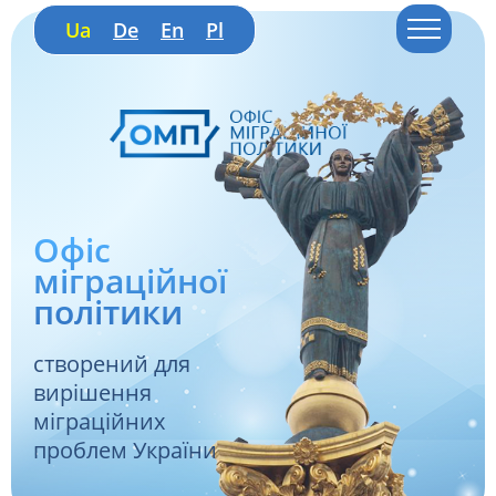
Ua
De
En
Pl
Офіс
міграційної
політики
створений для
вирішення
міграційних
проблем України