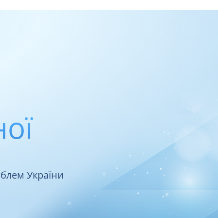
ної
облем України