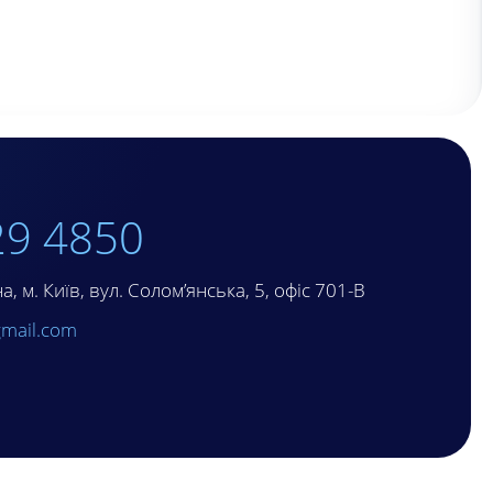
29 4850
, м. Київ, вул. Солом’янська, 5, офіс 701-В
mail.com