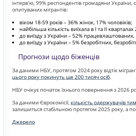
інтерв’ю, 99% респондентів громадяни України, с
опитуваних мігрантів:
віком 18-59 років – 36% жінок, 17% чоловіків;
найбільша кількість виїхала в І та ІІ кварталах
до виїзду з України – 52% працевлаштованих,
до виїзду з України – 5% безробітних, безробіт
Прогнози щодо біженців
За даними НБУ, протягом 2024 року відтік мігрант
цього року покинуть ще 200 тисяч осіб
.
НБУ очікує початок їхнього повернення з 2026 рок
За даними Єврокомісії,
кількість одержувачів ти
залишиться стабільною протягом 2025 року, а поті
Джерело