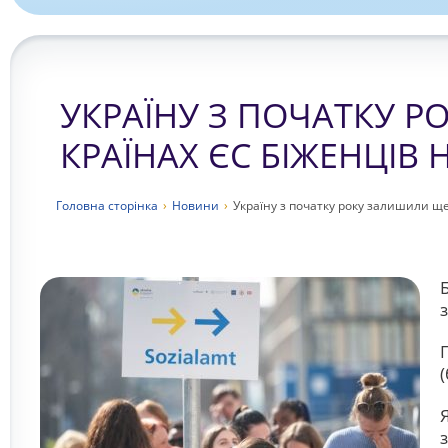
УКРАЇНУ З ПОЧАТКУ Р
КРАЇНАХ ЄС БІЖЕНЦІВ
Головна сторiнка
›
Новини
›
Україну з початку року залишили ще