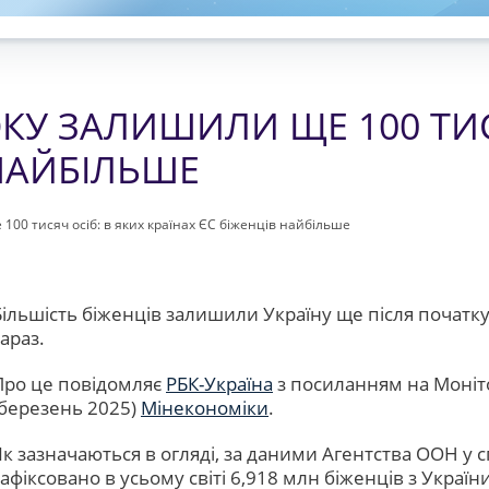
ОКУ ЗАЛИШИЛИ ЩЕ 100 ТИС
 НАЙБІЛЬШЕ
 100 тисяч осіб: в яких країнах ЄС біженців найбільше
Більшість біженців залишили Україну ще після початку 
зараз.
Про це повідомляє
РБК-Україна
з посиланням на Моніто
(березень 2025)
Мінекономіки
.
Як зазначаються в огляді, за даними Агентства ООН у с
зафіксовано в усьому світі 6,918 млн біженців з України