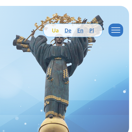
Ua
De
En
Pl