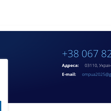
+38 067 8
Адреса:
03110, Україна
E-mail:
ompua2025@g