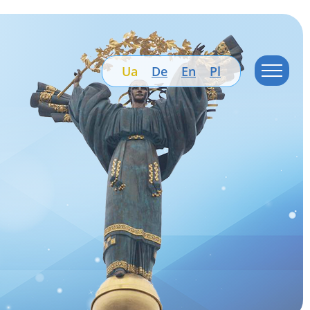
Ua
De
En
Pl