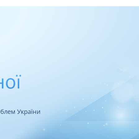
ної
облем України