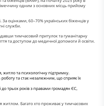
 та біженців (BAMF), на початку 2025 року в
 Німеччину одним з основних місць прийому
і. За оцінками, 60–70% українських біженців у
тні служби.
надавши тимчасовий притулок та гуманітарну
тя та доступом до медичної допомоги й освіти.
, житло та психологічну підтримку.
 роботу та стає незалежним, що сприяє їх
 до трьох років з правами громадян ЄС,
ня житлом. Багато хто проживає у тимчасових