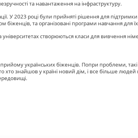
незручності та навантаження на інфраструктуру.
ї. У 2023 році були прийняті рішення для підтримки 
ом біженців, та організовані програми навчання для їх
та університетах створюються класи для вивчення нім
рийому українських біженців. Попри проблеми, такі 
 хто знайшов у країні новий дім, і все більше людей
ередовищі.