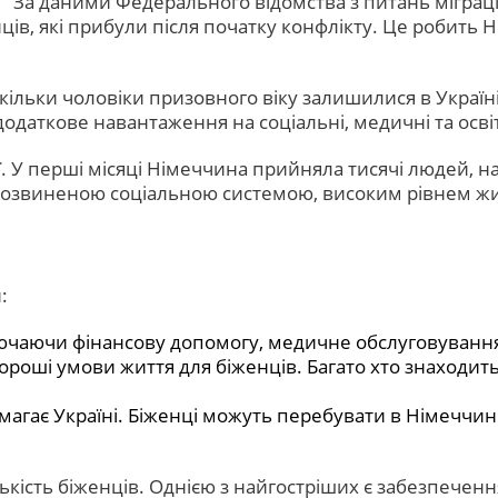
За даними Федерального відомства з питань міграції
ців, які прибули після початку конфлікту. Це робить
оскільки чоловіки призовного віку залишилися в Україн
додаткове навантаження на соціальні, медичні та осві
ї. У перші місяці Німеччина прийняла тисячі людей, 
 розвиненою соціальною системою, високим рівнем жит
:
лючаючи фінансову допомогу, медичне обслуговування
роші умови життя для біженців. Багато хто знаходить
агає Україні. Біженці можуть перебувати в Німеччині
лькість біженців. Однією з найгостріших є забезпечен