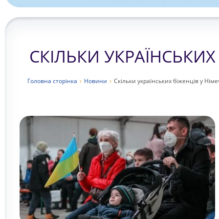
СКІЛЬКИ УКРАЇНСЬКИХ 
Головна сторiнка
›
Новини
›
Скільки українських біженців у Німе