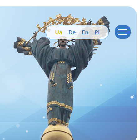
Ua
De
En
Pl