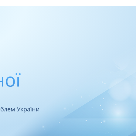
ної
облем України