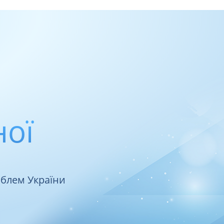
ної
облем України