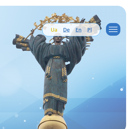
Ua
De
En
Pl