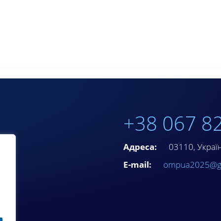
+38 067 8
Адреса:
03110, Україна
E-mail:
ompua2025@g