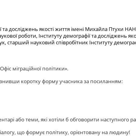
ї та досліджень якості життя імені Михайла Птухи НАН
укової роботи, Інституту демографії та досліджень як
к, старший науковий співробітник Інституту демограф
Офіс міграційної політики».
внивши коротку форму учасника за посиланням:
тарі або теми, які хотіли б обговорити наступного ра
іалогу, що формує політику, орієнтовану на людину!