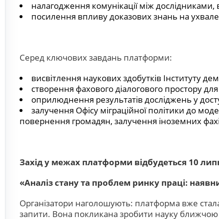
налагодження комунікації між дослідниками, 
посилення впливу доказових знань на ухвален
Серед ключових завдань платформи:
висвітлення наукових здобутків Інституту демо
створення фахового діалогового простору для
оприлюднення результатів досліджень у дост
залучення Офісу міграційної політики до моде
повернення громадян, залучення іноземних фахі
Захід у межах платформи відбудеться 10 липня
«Аналіз стану та проблем ринку праці: наявни
Організатори наголошують: платформа вже стала 
запити. Вона покликана зробити науку ближчою 