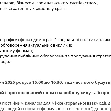
владою, бізнесом, громадянським суспільством,
ня стратегічних рішень у країні.
графії у сферах демографії, соціальної політики та яко
 обговорення актуальних викликів;
упному форматі;
рування публічних обговорень та просування стратегі
вців.
 2025 року, з 15:00 до 16:30, під час якого буду
й і прогнозований попит на робочу силу та її про
постійним каналом для міжсекторальної взаємодії, де 
до людей і сприяти формуванню ефективної, довгостро