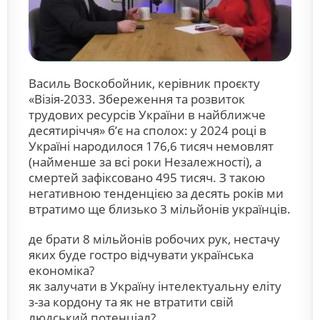
Василь Воскобойник, керівник проєкту
«Візія-2033. Збереження та розвиток
трудових ресурсів України в найближче
десятиріччя» б’є на сполох: у 2024 році в
Україні народилося 176,6 тисяч немовлят
(найменше за всі роки Незалежності), а
смертей зафіксовано 495 тисяч. З такою
негативною тенденцією за десять років ми
втратимо ще близько 3 мільйонів українців.
де брати 8 мільйонів робочих рук, нестачу
яких буде гостро відчувати українська
економіка?
як залучати в Україну інтелектуальну еліту
з-за кордону та як не втратити свій
людський потенціал?