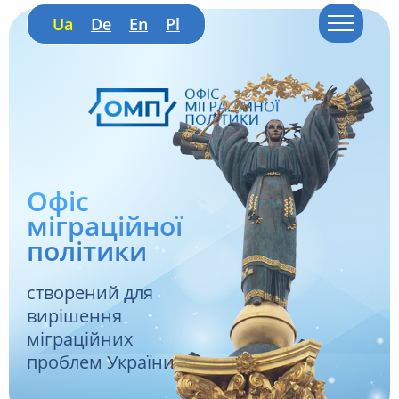
Ua
De
En
Pl
Офіс
міграційної
політики
створений для
вирішення
міграційних
проблем України