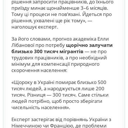
рішення запросити працівників, до їхнього
приїзду минає щонайменше 3–6 місяців.
Тому ці процеси не пов’язані. Йдеться про
рішення, ухвалені ще рік тому», —
наголошує експерт.
За його словами, прогноз академіка Елли
Лібанової про потребу
щорічно залучати
близько 300 тисяч мігрантів
— не про
трудових працівників, а про необхідний
мінімум для компенсації природного
скорочення населення:
«Щороку в Україні помирає близько 500
тисяч людей, а народжується лише 200
тисяч. Різниця — 300 тисяч. Саме стільки
людей потрібно, щоб просто зберігати
чисельність населення».
Експерт застерігає від порівнянь України з
Німеччиною чи Францією, де проблеми