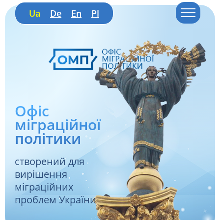
Ua
De
En
Pl
Офіс
міграційної
політики
створений для
вирішення
міграційних
проблем України