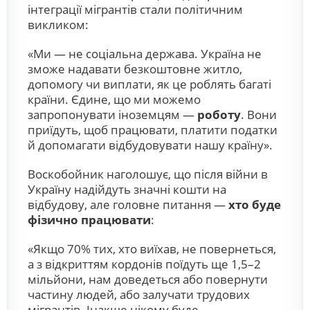
інтеграції мігрантів стали політичним
викликом:
«Ми — не соціальна держава. Україна не
зможе надавати безкоштовне житло,
допомогу чи виплати, як це роблять багаті
країни. Єдине, що ми можемо
запропонувати іноземцям —
роботу
. Вони
приїдуть, щоб працювати, платити податки
й допомагати відбудовувати нашу країну».
Воскобойник наголошує, що після війни в
Україну надійдуть значні кошти на
відбудову, але головне питання —
хто буде
фізично працювати
:
«Якщо 70% тих, хто виїхав, не повернеться,
а з відкриттям кордонів поїдуть ще 1,5–2
мільйони, нам доведеться або повернути
частину людей, або залучати трудових
мігрантів. Інакше нікому буде