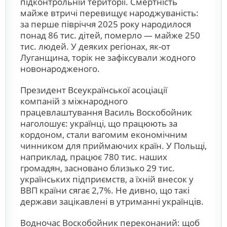
підконтрольній території. Смертність
майже втричі перевищує народжуваність:
за перше півріччя 2025 року народилося
понад 86 тис. дітей, померло — майже 250
тис. людей. У деяких регіонах, як-от
Луганщина, торік не зафіксували жодного
новонародженого.
Президент Всеукраїнської асоціації
компаній з міжнародного
працевлаштування Василь Воскобойник
наголошує: українці, що працюють за
кордоном, стали вагомим економічним
чинником для приймаючих країн. У Польщі,
наприклад, працює 780 тис. наших
громадян, засновано близько 29 тис.
українських підприємств, а їхній внесок у
ВВП країни сягає 2,7%. Не дивно, що такі
держави зацікавлені в утриманні українців.
Водночас Воскобойник переконаний: щоб