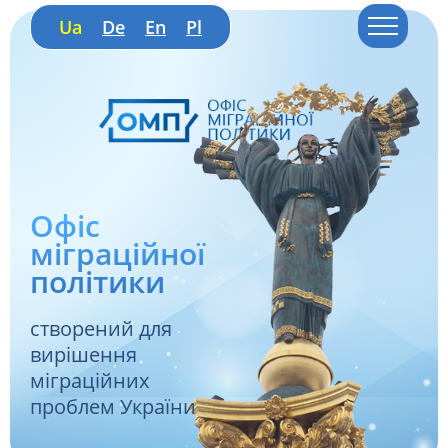
Ua
De
En
Pl
Офіс
міграційної
політики
створений для
вирішення
міграційних
проблем України