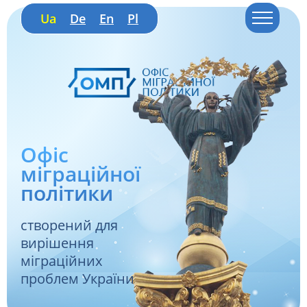
Ua
De
En
Pl
Офіс
міграційної
політики
створений для
вирішення
міграційних
проблем України