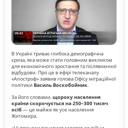
В Україні триває глибока демографічна
криза, яка може стати головним викликом
для економічного зростання та післявоєнної
відбудови. Про це в ефірі телеканалу
«Апостроф»
заявив голова Офісу міграційної
політики
Василь Воскобойник
.
За його словами,
щороку населення
країни скорочується на 250–300 тисяч
осіб
— це майже як усе населення
Житомира.
«Ці процеси почалися задовго до війни.