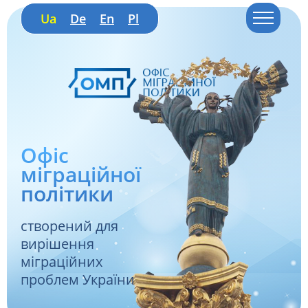
Ua
De
En
Pl
Офіс
міграційної
політики
створений для
вирішення
міграційних
проблем України