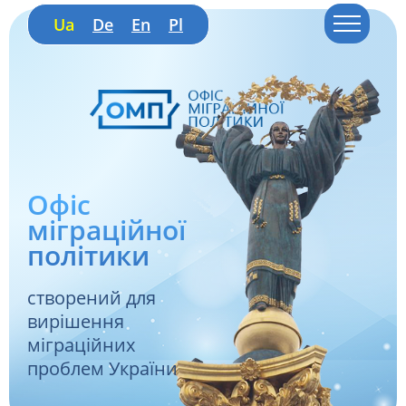
Ua
De
En
Pl
Офіс
міграційної
політики
створений для
вирішення
міграційних
проблем України