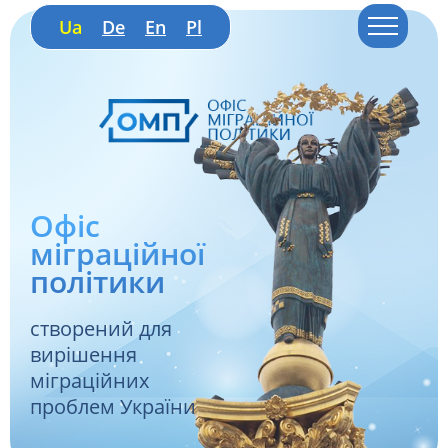
Ua
De
En
Pl
Офіс
міграційної
політики
створений для
вирішення
міграційних
проблем України