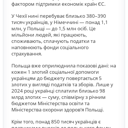
фактором підтримки економік країн ЄС.
У Чехії нині перебуває близько 380–390
тисяч українців, у Німеччині — понад 1,1
млн, у Польщі — до 1,5 млн осіб. Це
мільйони людей, які працюють,
споживають, сплачують податки та
наповнюють фонди соціального
страхування.
Польща вже оприлюднила показові дані: на
кожен 1 злотий соціальної допомоги
українцям до бюджету повертається 5
злотих у вигляді податків та зборів. Лише у
2024 році українці сплатили близько 98
млрд злотих — суму, співмірну з річним
бюджетом Міністерства освіти та
Міністерства охорони здоров’я Польщі.
Крім того, понад 850 тисяч українців є
платниками внесків до польського фонду