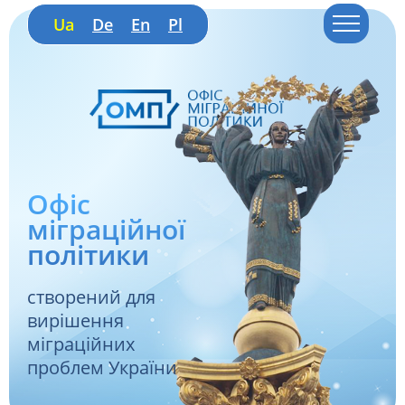
Ua
De
En
Pl
Офіс
міграційної
політики
створений для
вирішення
міграційних
проблем України