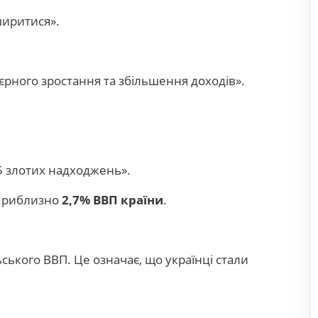
ширитися».
’єрного зростання та збільшення доходів».
5 злотих надходжень».
 приблизно
2,7% ВВП країни
.
ьського ВВП. Це означає, що українці стали