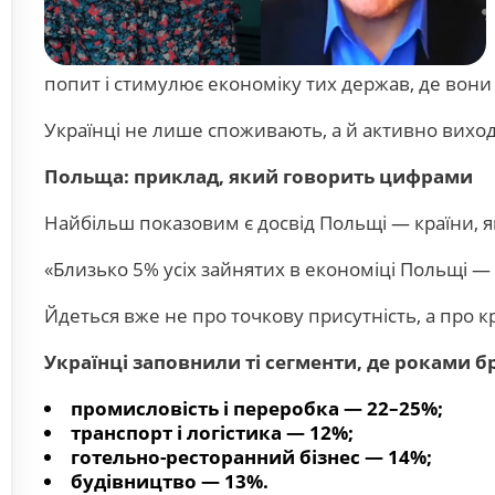
попит і стимулює економіку тих держав, де вон
Українці не лише споживають, а й активно виходя
Польща: приклад, який говорить цифрами
Найбільш показовим є досвід Польщі — країни, я
«Близько 5% усіх зайнятих в економіці Польщі —
Йдеться вже не про точкову присутність, а про к
Українці заповнили ті сегменти, де роками б
промисловість і переробка — 22–25%;
транспорт і логістика — 12%;
готельно-ресторанний бізнес — 14%;
будівництво — 13%.