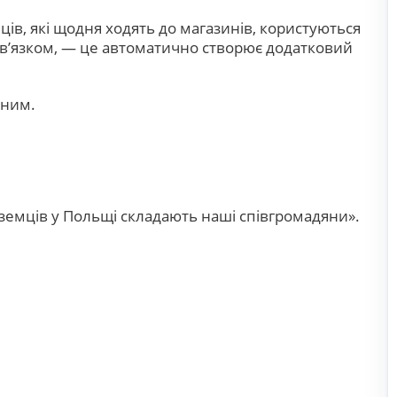
нців, які щодня ходять до магазинів, користуються
в’язком, — це автоматично створює додатковий
мним.
оземців у Польщі складають наші співгромадяни».