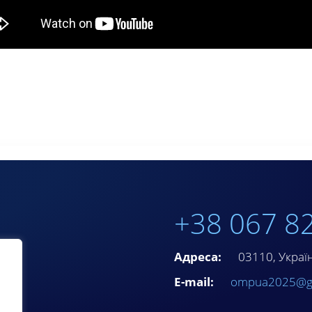
+38 067 8
Адреса:
03110, Україна
E-mail:
ompua2025@g