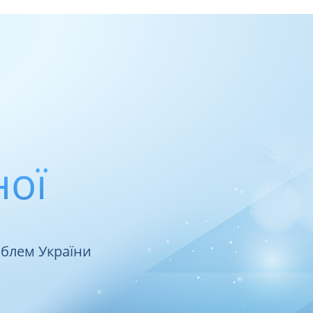
ної
облем України