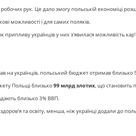
о робочих рук. Це дало змогу польській економіці роз
ові можливості і для самих поляків.
нок припливу українців у них з’явилася можливість кар
ав на українців, польський бюджет отримав близько 
джету Польщі близько
99 млрд злотих
, що становить
адають близько 3% ВВП.
 здоров’я та освіту, менша, ніж українці додали до пол