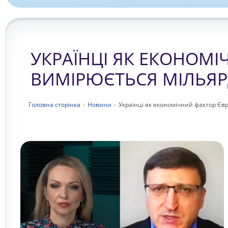
УКРАЇНЦІ ЯК ЕКОНОМІ
ВИМІРЮЄТЬСЯ МІЛЬЯ
Головна сторiнка
›
Новини
›
Українці як економічний фактор Єв