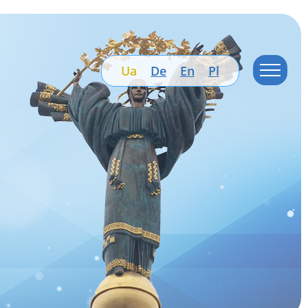
Ua
De
En
Pl