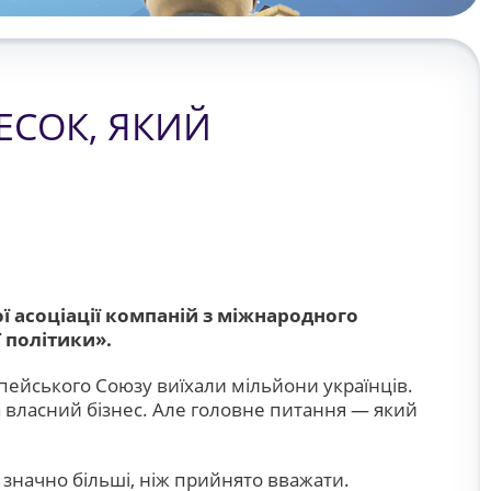
ЕСОК, ЯКИЙ
 асоціації компаній з міжнародного
 політики».
пейського Союзу виїхали мільйони українців.
 власний бізнес. Але головне питання — який
значно більші, ніж прийнято вважати.