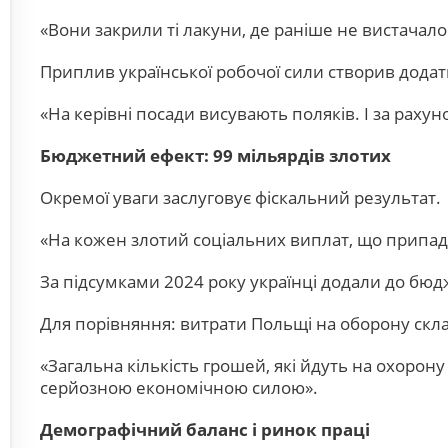
«Вони закрили ті лакуни, де раніше не вистачал
Приплив української робочої сили створив додатк
«На керівні посади висувають поляків. І за раху
Бюджетний ефект: 99 мільярдів злотих
Окремої уваги заслуговує фіскальний результат.
«На кожен злотий соціальних виплат, що припад
За підсумками 2024 року українці додали до бю
Для порівняння: витрати Польщі на оборону скл
«Загальна кількість грошей, які йдуть на охорону
серйозною економічною силою».
Демографічний баланс і ринок праці