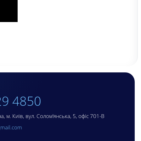
29 4850
, м. Київ, вул. Солом’янська, 5, офіс 701-В
mail.com