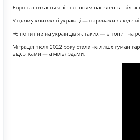
Європа стикається зі старінням населення: кількі
У цьому контексті українці — переважно люди ві
«Є попит не на українців як таких — є попит на 
Міграція після 2022 року стала не лише гумані
відсотками — а мільярдами.