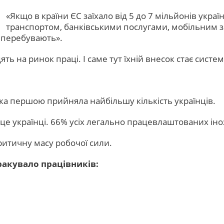
«Якщо в країни ЄС заїхало від 5 до 7 мільйонів украї
транспортом, банківськими послугами, мобільним з
и перебувають».
ть на ринок праці. І саме тут їхній внесок стає систе
ка першою прийняла найбільшу кількість українців.
 це українці. 66% усіх легально працевлаштованих ін
ритичну масу робочої сили.
ракувало працівників: