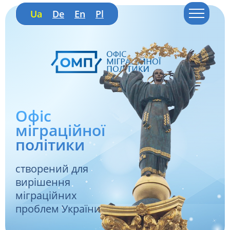
Ua
De
En
Pl
Офіс
міграційної
політики
створений для
вирішення
міграційних
проблем України