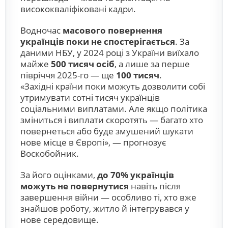
висококваліфіковані кадри.
Водночас
масового повернення
українців поки не спостерігається
. За
даними НБУ, у 2024 році з України виїхало
майже
500 тисяч осіб
, а лише за перше
півріччя 2025-го — ще
100 тисяч
.
«Західні країни поки можуть дозволити собі
утримувати сотні тисяч українців
соціальними виплатами. Але якщо політика
зміниться і виплати скоротять — багато хто
повернеться або буде змушений шукати
нове місце в Європі», — прогнозує
Воскобойник.
За його оцінками,
до 70% українців
можуть не повернутися
навіть після
завершення війни — особливо ті, хто вже
знайшов роботу, житло й інтегрувався у
нове середовище.