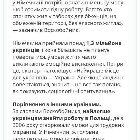
у Німеччині потрібно знати німецьку мову,
щоб отримати гідну роботу. Багато хто
спочатку жив у таборах для біженців, на
обмеженій території, без власного житла»,
— зазначив Воскобойник.
Німеччина прийняла понад
1,3 мільйона
українців
, і хоча більшість не планує
повертатися, умови життя часто
викликають емоційне виснаження. Попри
це, експерт наголошує: «Найкраще місце
для українців — Україна. Але якщо люди не
повертаються, значить, не все так погано,
як показують соціологічні опитування».
Порівняння з іншими країнами.
За словами Воскобойника,
найлегше
українцям знайти роботу в Польщі
, де з
2006 року створювали умови для трудових
мігрантів. У Німеччині ж головна
перешкода — мова та орієнтація на