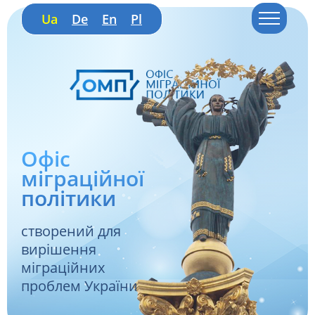
Ua
De
En
Pl
Офіс
міграційної
політики
створений для
вирішення
міграційних
проблем України