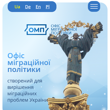
Ua
De
En
Pl
Офіс
міграційної
політики
створений для
вирішення
міграційних
проблем України