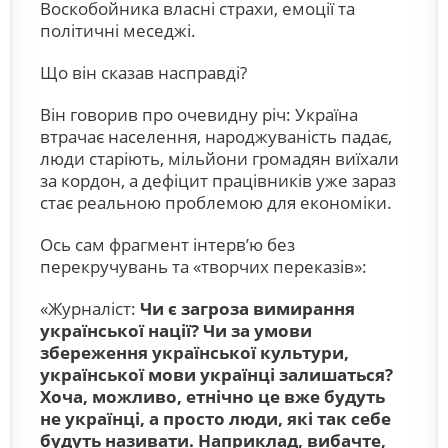
Воскобойника власні страхи, емоції та
політичні меседжі.
Що він сказав насправді?
Він говорив про очевидну річ: Україна
втрачає населення, народжуваність падає,
люди старіють, мільйони громадян виїхали
за кордон, а дефіцит працівників уже зараз
стає реальною проблемою для економіки.
Ось сам фрагмент інтерв’ю без
перекручувань та «творчих переказів»:
«Журналіст:
Чи є загроза вимирання
української нації? Чи за умови
збереження української культури,
української мови українці залишаться?
Хоча, можливо, етнічно це вже будуть
не українці, а просто люди, які так себе
будуть називати. Наприклад, вибачте,