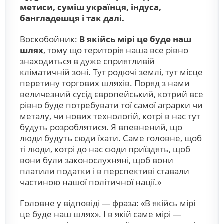
метиси, суміш українця, індуса,
бангладешця і так далі.
Воскобойник:
В якійсь мірі це буде наш
шлях
, тому що територія наша все рівно
знаходиться в дуже сприятливій
кліматичній зоні. Тут родючі землі, тут місце
перетину торгових шляхів. Поряд з нами
величезний сусід європейський, котрий все
рівно буде потребувати тої самої аграрки чи
металу, чи нових технологій, котрі в нас тут
будуть розроблятися. Я впевнений, що
люди будуть сюди їхати. Саме головне, щоб
ті люди, котрі до нас сюди приїздять, щоб
вони були законослухняні, щоб вони
платили податки і в перспективі ставали
частиною нашої політичної нації.»
Головне у відповіді — фраза: «В якійсь мірі
це буде наш шлях». І в якій саме мірі —