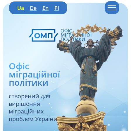
Ua
De
En
Pl
Офіс
міграційної
політики
створений для
вирішення
міграційних
проблем України