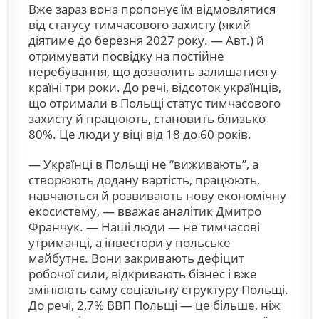
Вже зараз вона пропонує їм відмовлятися
від статусу тимчасового захисту (який
діятиме до березня 2027 року. — Авт.) й
отримувати посвідку на постійне
перебування, що дозволить залишатися у
країні три роки. До речі, відсоток українців,
що отримали в Польщі статус тимчасового
захисту й працюють, становить близько
80%. Це люди у віці від 18 до 60 років.
— Українці в Польщі не “виживають”, а
створюють додану вартість, працюють,
навчаються й розвивають нову економічну
екосистему, — вважає аналітик Дмитро
Франчук. — Наші люди — не тимчасові
утриманці, а інвестори у польське
майбутнє. Вони закривають дефіцит
робочої сили, відкривають бізнес і вже
змінюють саму соціальну структуру Польщі.
До речі, 2,7% ВВП Польщі — це більше, ніж