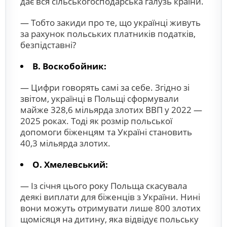
дає вся сільськогосподарська галузь країни.
— Тобто закиди про те, що українці живуть
за рахунок польських платників податків,
безпідставні?
В. Воскобойник:
— Цифри говорять самі за себе. Згідно зі
звітом, українці в Польщі сформували
майже 328,6 мільярда злотих ВВП у 2022 —
2025 роках. Тоді як розмір польської
допомоги біженцям та Україні становить
40,3 мільярда злотих.
О. Хмелевський:
— Із січня цього року Польща скасувала
деякі виплати для біженців з України. Нині
вони можуть отримувати лише 800 злотих
щомісяця на дитину, яка відвідує польську