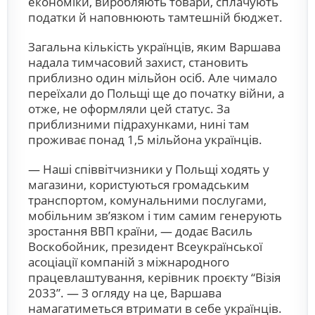
економіки, виробляють товари, сплачують
податки й наповнюють тамтешній бюджет.
Загальна кількість українців, яким Варшава
надала тимчасовий захист, становить
приблизно один мільйон осіб. Але чимало
переїхали до Польщі ще до початку війни, а
отже, не оформляли цей статус. За
приблизними підрахунками, нині там
проживає понад 1,5 мільйона українців.
— Наші співвітчизники у Польщі ходять у
магазини, користуються громадським
транспортом, комунальними послугами,
мобільним зв’язком і тим самим генерують
зростання ВВП країни, — додає Василь
Воскобойник, президент Всеукраїнської
асоціації компаній з міжнародного
працевлаштування, керівник проєкту “Візія
2033”. — З огляду на це, Варшава
намагатиметься втримати в себе українців.