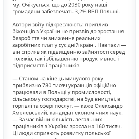
му. Очікується, що до 2030 року наші
громадяни забезпечать 3,2% ВВП Польщі.
Автори звіту підкреслюють: приплив
біженців з України не призвів до зростання
безробіття чи зниження реальних
заробітних плат у сусідній країні. Навпаки —
він сприяв як підвищенню зайнятості серед
поляків, так і збільшенню продуктивності
підприємств і працівників.
— Станом на кінець минулого року
приблизно 780 тисяч українців офіційно
працювали в Польщі у промисловості,
сільському господарстві, на будівництві, в
торгівлі та сфері послуг, — каже Олександр
Хмелевський, кандидат економічних наук.
— За час війни кількість легальних
працівників з України зросла на 160 тисяч.
Ці люди сприяють розвитку польської