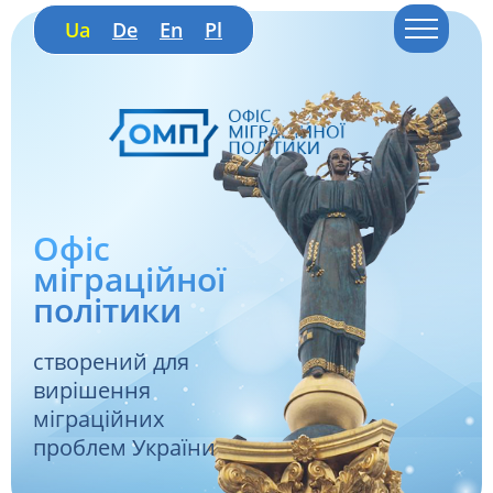
Ua
De
En
Pl
Офіс
міграційної
політики
створений для
вирішення
міграційних
проблем України