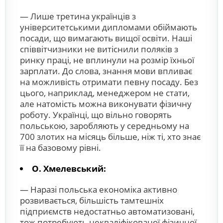
— Лише третина українців з
університетськими дипломами обіймають
посади, що вимагають вищої освіти. Наші
співвіт­чизники не витіснили поляків з
ринку праці, не вплинули на розмір їхньої
зарплати. До слова, знання мови впливає
на можливість отримати певну посаду. Без
цього, наприклад, менеджером не стати,
але натомість можна виконувати фізичну
роботу. Українці, що вільно говорять
польською, заробляють у середньому на
700 злотих на місяць більше, ніж ті, хто знає
її на базовому рівні.
О. Хмелевський:
— Наразі польська економіка активно
розвивається, більшість тамтешніх
підприємств недостатньо автоматизовані,
тож потребують некваліфікованої фізичної